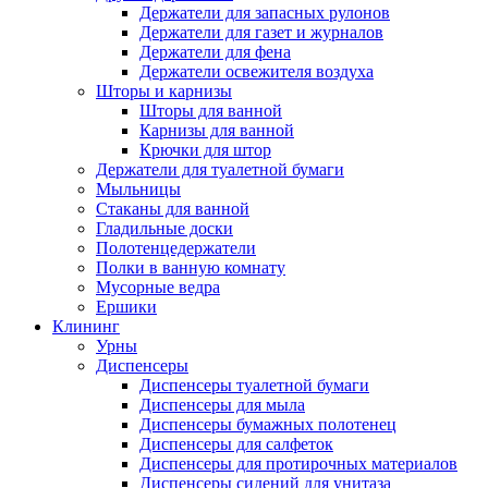
Держатели для запасных рулонов
Держатели для газет и журналов
Держатели для фена
Держатели освежителя воздуха
Шторы и карнизы
Шторы для ванной
Карнизы для ванной
Крючки для штор
Держатели для туалетной бумаги
Мыльницы
Стаканы для ванной
Гладильные доски
Полотенцедержатели
Полки в ванную комнату
Мусорные ведра
Ершики
Клининг
Урны
Диспенсеры
Диспенсеры туалетной бумаги
Диспенсеры для мыла
Диспенсеры бумажных полотенец
Диспенсеры для салфеток
Диспенсеры для протирочных материалов
Диспенсеры сидений для унитаза