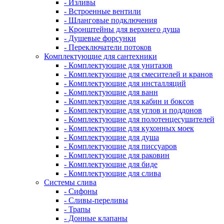
- Изливы
- Встроенные вентили
- Шланговые подключения
- Кронштейны для верхнего душа
- Душевые форсунки
- Переключатели потоков
Комплектующие для сантехники
- Комплектующие для унитазов
- Комплектующие для смесителей и кранов
- Комплектующие для инсталляций
- Комплектующие для ванн
- Комплектующие для кабин и боксов
- Комплектующие для углов и поддонов
- Комплектующие для полотенцесушителей
- Комплектующие для кухонных моек
- Комплектующие для душа
- Комплектующие для писсуаров
- Комплектующие для раковин
- Комплектующие для биде
- Комплектующие для слива
Системы слива
- Сифоны
- Сливы-переливы
- Трапы
- Донные клапаны