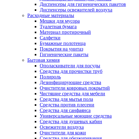
Диспенсеры для гигиенических пакетов
Диспенсеры освежителей воздуха
Расходные материалы
Мешки для мусора
Туалетная бумага
Материал протирочный
Салфетки
Бумажные полотенца
Покрытия на унитаз
Гигиенические пакеты
Бытовая химия
Ополаскиватели для посуды
Средства для прочистки труб
Полироль
Дезинфицирующие средства
Очистители ковровых покрытий
Чистящие средства для мебели
Средства для мытья пола
Средства против плесени
Средства для санфаянса
Универсальные моющие средства
Средства для душевых кабин
Освежители воздуха
Очистители для кожи
Средства для обезжиривания