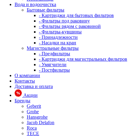
Вода и водоочистка
Бытовые фильтры
- Картриджи для бытовых фильтров
- Фильтры под раковину
- Фильтры рядом с раковиной
- Фильтры-кувшины
- Принадлежности
- Насадки на кран
Магистральные фильтры
- Предфильтры
- Картриджи для магистральных фильтров
- Умягчители
- Постфильтры
О компании
Контакты
Доставка и оплата
Акции
Бренды
Geberit
Grohe
Hansgrohe
Jacob Delafon
Roca
TECE