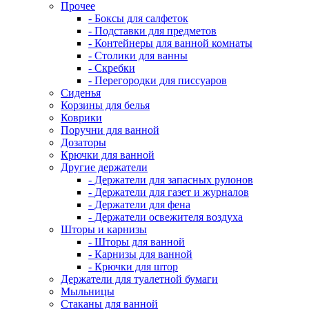
Прочее
- Боксы для салфеток
- Подставки для предметов
- Контейнеры для ванной комнаты
- Столики для ванны
- Скребки
- Перегородки для писсуаров
Сиденья
Корзины для белья
Коврики
Поручни для ванной
Дозаторы
Крючки для ванной
Другие держатели
- Держатели для запасных рулонов
- Держатели для газет и журналов
- Держатели для фена
- Держатели освежителя воздуха
Шторы и карнизы
- Шторы для ванной
- Карнизы для ванной
- Крючки для штор
Держатели для туалетной бумаги
Мыльницы
Стаканы для ванной