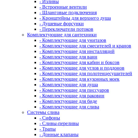
- Изливы
- Встроенные вентили
- Шланговые подключения
- Кронштейны для верхнего душа
- Душевые форсунки
- Переключатели потоков
Комплектующие для сантехники
- Комплектующие для унитазов
- Комплектующие для смесителей и кранов
- Комплектующие для инсталляций
- Комплектующие для ванн
- Комплектующие для кабин и боксов
- Комплектующие для углов и поддонов
- Комплектующие для полотенцесушителей
- Комплектующие для кухонных моек
- Комплектующие для душа
- Комплектующие для писсуаров
- Комплектующие для раковин
- Комплектующие для биде
- Комплектующие для слива
Системы слива
- Сифоны
- Сливы-переливы
- Трапы
- Донные клапаны