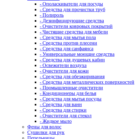
- Ополаскиватели для посуды
- Средства для прочистки труб
- Полироль
- Дезинфицирующие средства
- Очистители ковровых покрытий
- Чистящие средства для мебели
- Средства для мытья пола
- Средства против плесени
- Средства для санфаянса
- Универсальные моющие средства
- Средства для душевых кабин
- Освежители воздуха
- Очистители для кожи
- Средства для обезжиривания
- Средства для металлических поверхностей
- Промышленные очистители
- Кондиционеры для белья
- Средства для мытья посуды
- Средства для ванн
- Средства для стирки
- Очистители для стекол
- Жидкое мыло
Фены для волос
Сушилки для рук
Пепельницы