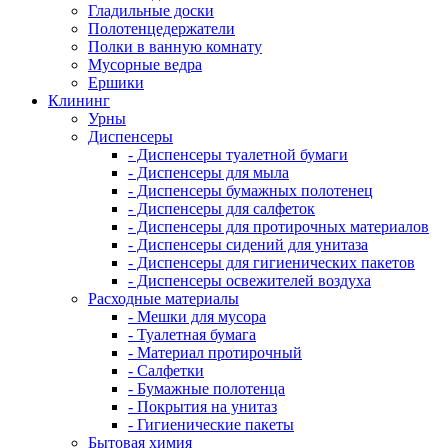
Гладильные доски
Полотенцедержатели
Полки в ванную комнату
Мусорные ведра
Ершики
Клининг
Урны
Диспенсеры
- Диспенсеры туалетной бумаги
- Диспенсеры для мыла
- Диспенсеры бумажных полотенец
- Диспенсеры для салфеток
- Диспенсеры для протирочных материалов
- Диспенсеры сидений для унитаза
- Диспенсеры для гигиенических пакетов
- Диспенсеры освежителей воздуха
Расходные материалы
- Мешки для мусора
- Туалетная бумага
- Материал протирочный
- Салфетки
- Бумажные полотенца
- Покрытия на унитаз
- Гигиенические пакеты
Бытовая химия