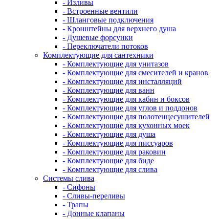
- Изливы
- Встроенные вентили
- Шланговые подключения
- Кронштейны для верхнего душа
- Душевые форсунки
- Переключатели потоков
Комплектующие для сантехники
- Комплектующие для унитазов
- Комплектующие для смесителей и кранов
- Комплектующие для инсталляций
- Комплектующие для ванн
- Комплектующие для кабин и боксов
- Комплектующие для углов и поддонов
- Комплектующие для полотенцесушителей
- Комплектующие для кухонных моек
- Комплектующие для душа
- Комплектующие для писсуаров
- Комплектующие для раковин
- Комплектующие для биде
- Комплектующие для слива
Системы слива
- Сифоны
- Сливы-переливы
- Трапы
- Донные клапаны