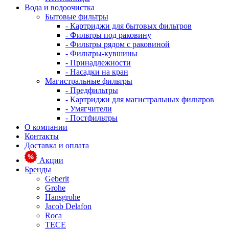
Вода и водоочистка
Бытовые фильтры
- Картриджи для бытовых фильтров
- Фильтры под раковину
- Фильтры рядом с раковиной
- Фильтры-кувшины
- Принадлежности
- Насадки на кран
Магистральные фильтры
- Предфильтры
- Картриджи для магистральных фильтров
- Умягчители
- Постфильтры
О компании
Контакты
Доставка и оплата
Акции
Бренды
Geberit
Grohe
Hansgrohe
Jacob Delafon
Roca
TECE