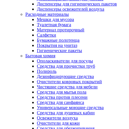
Диспенсеры для гигиенических пакетов
Диспенсеры освежителей воздуха
Расходные материалы
Мешки для мусора
Туалетная бумага
Материал протирочный
Салфетки
Бумажные полотенца
Покрытия на унитаз
Гигиенические пакеты
Бытовая химия
Ополаскиватели для посуды
Средства для прочистки труб
Полироль
Дезинфицирующие средства
Очистители ковровых покрытий
Чистящие средства для мебели
Средства для мытья пола
Средства против плесени
Средства для санфаянса
Универсальные моющие средства
Средства для душевых кабин
Освежители воздуха
Очистители для кожи
Средства для обезжиривания