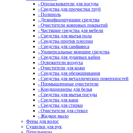
- Ополаскиватели для посуды
- Средства для прочистки труб
- Полироль
- Дезинфицирующие средства
- Очистители ковровых покрытий
- Чистящие средства для мебели
- Средства для мытья пола
- Средства против плесени
- Средства для санфаянса
- Универсальные моющие средства
- Средства для душевых кабин
- Освежители воздуха
- Очистители для кожи
- Средства для обезжиривания
- Средства для металлических поверхностей
- Промышленные очистители
- Кондиционеры для белья
- Средства для мытья посуды
- Средства для ванн
- Средства для стирки
- Очистители для стекол
- Жидкое мыло
Фены для волос
Сушилки для рук
Пепельницы