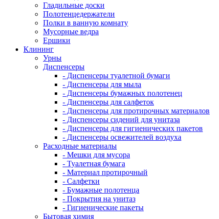
Гладильные доски
Полотенцедержатели
Полки в ванную комнату
Мусорные ведра
Ершики
Клининг
Урны
Диспенсеры
- Диспенсеры туалетной бумаги
- Диспенсеры для мыла
- Диспенсеры бумажных полотенец
- Диспенсеры для салфеток
- Диспенсеры для протирочных материалов
- Диспенсеры сидений для унитаза
- Диспенсеры для гигиенических пакетов
- Диспенсеры освежителей воздуха
Расходные материалы
- Мешки для мусора
- Туалетная бумага
- Материал протирочный
- Салфетки
- Бумажные полотенца
- Покрытия на унитаз
- Гигиенические пакеты
Бытовая химия