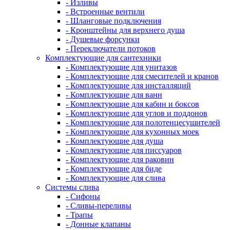
- Изливы
- Встроенные вентили
- Шланговые подключения
- Кронштейны для верхнего душа
- Душевые форсунки
- Переключатели потоков
Комплектующие для сантехники
- Комплектующие для унитазов
- Комплектующие для смесителей и кранов
- Комплектующие для инсталляций
- Комплектующие для ванн
- Комплектующие для кабин и боксов
- Комплектующие для углов и поддонов
- Комплектующие для полотенцесушителей
- Комплектующие для кухонных моек
- Комплектующие для душа
- Комплектующие для писсуаров
- Комплектующие для раковин
- Комплектующие для биде
- Комплектующие для слива
Системы слива
- Сифоны
- Сливы-переливы
- Трапы
- Донные клапаны