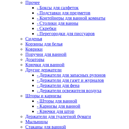
Прочее
- Боксы для салфеток
- Подставки для предметов
- Контейнеры для ванной комнаты
- Столики для ванны
- Скребки
- Перегородки для писсуаров
Сиденья
Корзины для белья
Коврики
Поручни для ванной
Дозаторы
Крючки для ванной
Другие держатели
- Держатели для запасных рулонов
- Держатели для газет и журналов
- Держатели для фена
- Держатели освежителя воздуха
Шторы и карнизы
- Шторы для ванной
- Карнизы для ванной
- Крючки для штор
Держатели для туалетной бумаги
Мыльницы
Стаканы для ванной