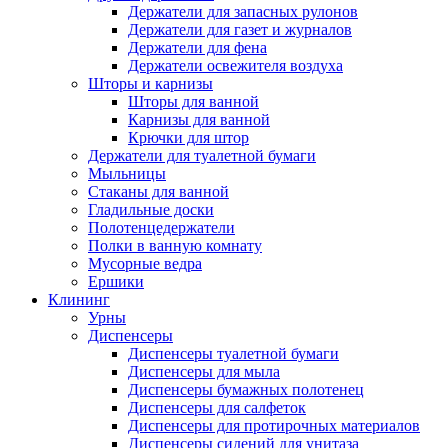
Держатели для запасных рулонов
Держатели для газет и журналов
Держатели для фена
Держатели освежителя воздуха
Шторы и карнизы
Шторы для ванной
Карнизы для ванной
Крючки для штор
Держатели для туалетной бумаги
Мыльницы
Стаканы для ванной
Гладильные доски
Полотенцедержатели
Полки в ванную комнату
Мусорные ведра
Ершики
Клининг
Урны
Диспенсеры
Диспенсеры туалетной бумаги
Диспенсеры для мыла
Диспенсеры бумажных полотенец
Диспенсеры для салфеток
Диспенсеры для протирочных материалов
Диспенсеры сидений для унитаза