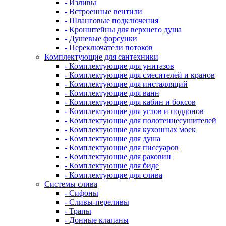
- Изливы
- Встроенные вентили
- Шланговые подключения
- Кронштейны для верхнего душа
- Душевые форсунки
- Переключатели потоков
Комплектующие для сантехники
- Комплектующие для унитазов
- Комплектующие для смесителей и кранов
- Комплектующие для инсталляций
- Комплектующие для ванн
- Комплектующие для кабин и боксов
- Комплектующие для углов и поддонов
- Комплектующие для полотенцесушителей
- Комплектующие для кухонных моек
- Комплектующие для душа
- Комплектующие для писсуаров
- Комплектующие для раковин
- Комплектующие для биде
- Комплектующие для слива
Системы слива
- Сифоны
- Сливы-переливы
- Трапы
- Донные клапаны