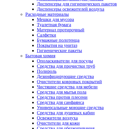
Диспенсеры для гигиенических пакетов
Диспенсеры освежителей воздуха
Расходные материалы
Мешки для мусора
Туалетная бумага
Материал протирочный
Салфетки
Бумажные полотенца
Покрытия на унитаз
Гигиенические пакеты
Бытовая химия
Ополаскиватели для посуды
Средства для прочистки труб
Полироль
Дезинфицирующие средства
Очистители ковровых покрытий
Чистящие средства для мебели
Средства для мытья пола
Средства против плесени
Средства для санфаянса
Универсальные моющие средства
Средства для душевых кабин
Освежители воздуха
Очистители для кожи
Средства для обезжиривания