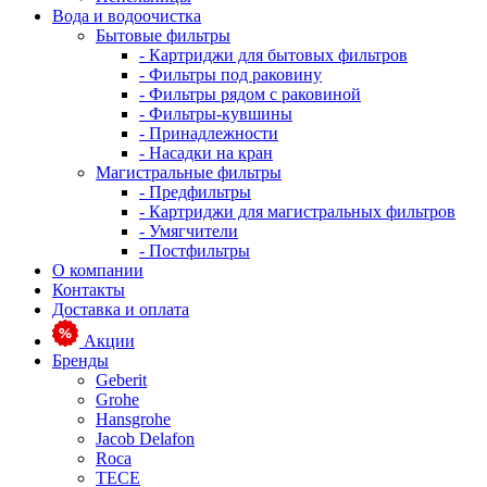
Вода и водоочистка
Бытовые фильтры
- Картриджи для бытовых фильтров
- Фильтры под раковину
- Фильтры рядом с раковиной
- Фильтры-кувшины
- Принадлежности
- Насадки на кран
Магистральные фильтры
- Предфильтры
- Картриджи для магистральных фильтров
- Умягчители
- Постфильтры
О компании
Контакты
Доставка и оплата
Акции
Бренды
Geberit
Grohe
Hansgrohe
Jacob Delafon
Roca
TECE