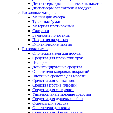
Диспенсеры для гигиенических пакетов
Диспенсеры освежителей воздуха
Расходные материалы
Мешки для мусора
Туалетная бумага
Материал протирочный
Салфетки
Бумажные полотенца
Покрытия на унитаз
Гигиенические пакеты
Бытовая химия
Ополаскиватели для посуды
Средства для прочистки труб
Полироль
Дезинфицирующие средства
Очистители ковровых покрытий
Чистящие средства для мебели
Средства для мытья пола
Средства против плесени
Средства для санфаянса
Универсальные моющие средства
Средства для душевых кабин
Освежители воздуха
Очистители для кожи
Средства для обезжиривания