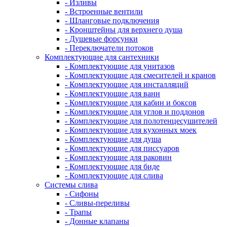
- Изливы
- Встроенные вентили
- Шланговые подключения
- Кронштейны для верхнего душа
- Душевые форсунки
- Переключатели потоков
Комплектующие для сантехники
- Комплектующие для унитазов
- Комплектующие для смесителей и кранов
- Комплектующие для инсталляций
- Комплектующие для ванн
- Комплектующие для кабин и боксов
- Комплектующие для углов и поддонов
- Комплектующие для полотенцесушителей
- Комплектующие для кухонных моек
- Комплектующие для душа
- Комплектующие для писсуаров
- Комплектующие для раковин
- Комплектующие для биде
- Комплектующие для слива
Системы слива
- Сифоны
- Сливы-переливы
- Трапы
- Донные клапаны