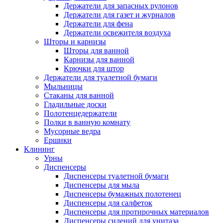
Держатели для запасных рулонов
Держатели для газет и журналов
Держатели для фена
Держатели освежителя воздуха
Шторы и карнизы
Шторы для ванной
Карнизы для ванной
Крючки для штор
Держатели для туалетной бумаги
Мыльницы
Стаканы для ванной
Гладильные доски
Полотенцедержатели
Полки в ванную комнату
Мусорные ведра
Ершики
Клининг
Урны
Диспенсеры
Диспенсеры туалетной бумаги
Диспенсеры для мыла
Диспенсеры бумажных полотенец
Диспенсеры для салфеток
Диспенсеры для протирочных материалов
Диспенсеры сидений для унитаза