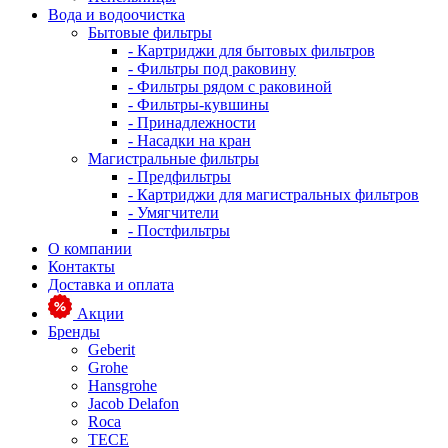
Вода и водоочистка
Бытовые фильтры
- Картриджи для бытовых фильтров
- Фильтры под раковину
- Фильтры рядом с раковиной
- Фильтры-кувшины
- Принадлежности
- Насадки на кран
Магистральные фильтры
- Предфильтры
- Картриджи для магистральных фильтров
- Умягчители
- Постфильтры
О компании
Контакты
Доставка и оплата
Акции
Бренды
Geberit
Grohe
Hansgrohe
Jacob Delafon
Roca
TECE