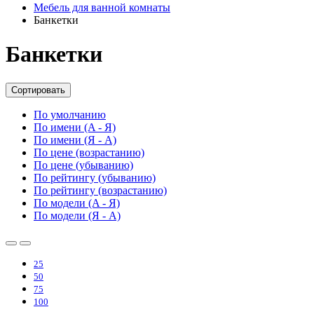
Мебель для ванной комнаты
Банкетки
Банкетки
Сортировать
По умолчанию
По имени (A - Я)
По имени (Я - A)
По цене (возрастанию)
По цене (убыванию)
По рейтингу (убыванию)
По рейтингу (возрастанию)
По модели (A - Я)
По модели (Я - A)
25
50
75
100