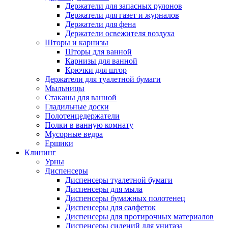
Держатели для запасных рулонов
Держатели для газет и журналов
Держатели для фена
Держатели освежителя воздуха
Шторы и карнизы
Шторы для ванной
Карнизы для ванной
Крючки для штор
Держатели для туалетной бумаги
Мыльницы
Стаканы для ванной
Гладильные доски
Полотенцедержатели
Полки в ванную комнату
Мусорные ведра
Ершики
Клининг
Урны
Диспенсеры
Диспенсеры туалетной бумаги
Диспенсеры для мыла
Диспенсеры бумажных полотенец
Диспенсеры для салфеток
Диспенсеры для протирочных материалов
Диспенсеры сидений для унитаза