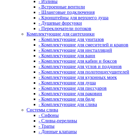
- Изливы
- Встроенные вентили
- Шланговые подключения
- Кронштейны для верхнего душа
- Душевые форсунки
- Переключатели потоков
Комплектующие для сантехники
- Комплектующие для унитазов
- Комплектующие для смесителей и кранов
- Комплектующие для инсталляций
- Комплектующие для ванн
- Комплектующие для кабин и боксов
- Комплектующие для углов и поддонов
- Комплектующие для полотенцесушителей
- Комплектующие для кухонных моек
- Комплектующие для душа
- Комплектующие для писсуаров
- Комплектующие для раковин
- Комплектующие для биде
- Комплектующие для слива
Системы слива
- Сифоны
- Сливы-переливы
- Трапы
- Донные клапаны