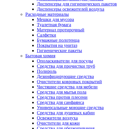
Диспенсеры для гигиенических пакетов
Диспенсеры освежителей воздуха
Расходные материалы
Мешки для мусора
Туалетная бумага
Материал протирочный
Салфетки
Бумажные полотенца
Покрытия на унитаз
Гигиенические пакеты
Бытовая химия
Ополаскиватели для посуды
Средства для прочистки труб
Полироль
Дезинфицирующие средства
Очистители ковровых покрытий
Чистящие средства для мебели
Средства для мытья пола
Средства против плесени
Средства для санфаянса
Универсальные моющие средства
Средства для душевых кабин
Освежители воздуха
Очистители для кожи
Средства для обезжиривания