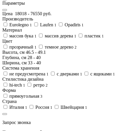
Параметры
Цена
18018
-
76550
руб.
Производитель
Eurolegno
Laufen
Opadiris
1
1
1
Материал
массив бука
массив дерева
пластик
1
1
1
Цвет
прозрачный
темное дерево
1
2
Высота, см
46.5
-
49.1
Глубина, см
28
-
40
Ширина, см
33
-
40
Система хранения
не предусмотрена
с дверками
с ящиками
1
1
1
Стилистика дизайна
hi-tech
ретро
1
2
Форма
прямоугольная
3
Страна
Италия
Россия
Швейцария
1
1
1
Запрос звонка