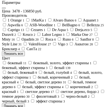
Параметры
Цена
3478
-
136850
руб.
Производитель
1 Orange
1MarKa
Alvaro Banos
Aquanet
1
1
6
3
Aqwella
ASB-Woodline
BelBagno
Bellezza
6
1
6
25
Caprigo
Cezares
De Aqua
Dreja.eco
13
1
5
5
Duravit
Keuco
Labor Legno
Marka One
2
2
3
27
Misty
Opadiris
Roca
Runo
Sanflor
16
20
6
6
8
Style Line
ValenHouse
Vigo
Акватон
31
27
3
28
Бриклаер
СанТа
4
22
Показать все
Цвет
бежевый
бежевый, золото, эффект старины
11
1
бежевый, эффект старины
белый
3
139
белый, бежевый
белый, голубой
белый, золото,
9
4
эффект старины
белый, коричневый
белый,
1
2
красный
белый, светлое дерево
белый, темное
4
31
дерево
белый, эффект старины
коричневый
6
4
2
красный
светлое дерево
светлое дерево, бордо
1
17
2
темное дерево
фиолетовый
черно-белый
30
3
2
черный, белый
эффект старины
3
3
Показать все