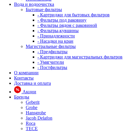
Вода и водоочистка
Бытовые фильтры
- Картриджи для бытовых фильтров
- Фильтры под раковину
- Фильтры рядом с раковиной
- Фильтры-кувшины
- Принадлежности
- Насадки на кран
Магистральные фильтры
- Предфильтры
- Картриджи для магистральных фильтров
- Умягчители
- Постфильтры
О компании
Контакты
Доставка и оплата
Акции
Бренды
Geberit
Grohe
Hansgrohe
Jacob Delafon
Roca
TECE