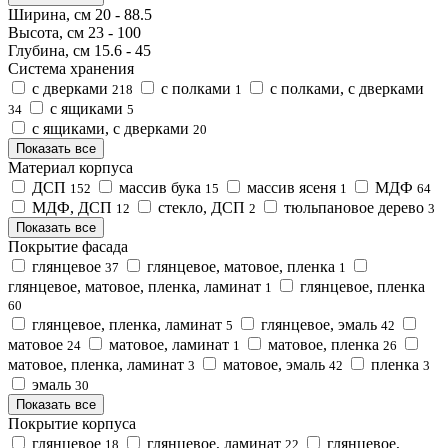
Ширина, см
20
-
88.5
Высота, см
23
-
100
Глубина, см
15.6
-
45
Система хранения
с дверками
с полками
с полками, с дверками
218
1
с ящиками
34
5
с ящиками, с дверками
20
Показать все
Материал корпуса
ДСП
массив бука
массив ясеня
МДФ
152
15
1
64
МДФ, ДСП
стекло, ДСП
тюльпановое дерево
12
2
3
Показать все
Покрытие фасада
глянцевое
глянцевое, матовое, пленка
37
1
глянцевое, матовое, пленка, ламинат
глянцевое, пленка
1
60
глянцевое, пленка, ламинат
глянцевое, эмаль
5
42
матовое
матовое, ламинат
матовое, пленка
24
1
26
матовое, пленка, ламинат
матовое, эмаль
пленка
3
42
3
эмаль
30
Показать все
Покрытие корпуса
глянцевое
глянцевое, ламинат
глянцевое,
18
22