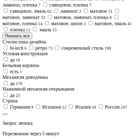
ламинат, пленка
глянцевое, пленка
7
7
глянцевое, эмаль
ламинат
матовое
62
2
31
матовое, ламинат
матовое, ламинат, пленка
33
8
матовое, пленка
матовое, шпон
матовое, эмаль
14
2
41
пленка
эмаль
13
15
Показать все
Стилистика дизайна
hi-tech
ретро
современный стиль
6
73
199
Угловая конструкция
да
16
Бельевая корзина
есть
1
Механизм доводчика
да
170
Нажимной механизм открывания
да
23
Страна
Германия
Испания
Италия
Россия
9
12
10
247
Запрос звонка
Перезвоним через 5 минут