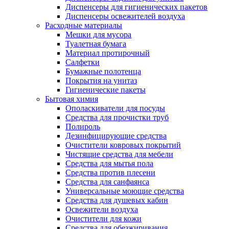
Диспенсеры для гигиенических пакетов
Диспенсеры освежителей воздуха
Расходные материалы
Мешки для мусора
Туалетная бумага
Материал протирочный
Салфетки
Бумажные полотенца
Покрытия на унитаз
Гигиенические пакеты
Бытовая химия
Ополаскиватели для посуды
Средства для прочистки труб
Полироль
Дезинфицирующие средства
Очистители ковровых покрытий
Чистящие средства для мебели
Средства для мытья пола
Средства против плесени
Средства для санфаянса
Универсальные моющие средства
Средства для душевых кабин
Освежители воздуха
Очистители для кожи
Средства для обезжиривания