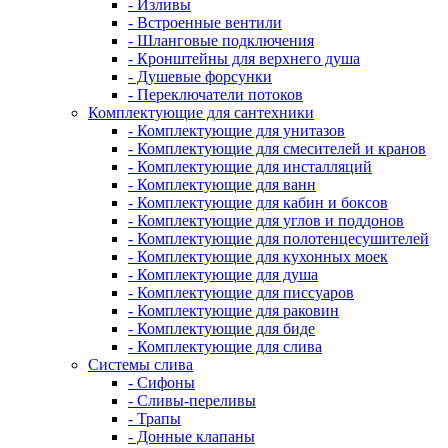
- Изливы
- Встроенные вентили
- Шланговые подключения
- Кронштейны для верхнего душа
- Душевые форсунки
- Переключатели потоков
Комплектующие для сантехники
- Комплектующие для унитазов
- Комплектующие для смесителей и кранов
- Комплектующие для инсталляций
- Комплектующие для ванн
- Комплектующие для кабин и боксов
- Комплектующие для углов и поддонов
- Комплектующие для полотенцесушителей
- Комплектующие для кухонных моек
- Комплектующие для душа
- Комплектующие для писсуаров
- Комплектующие для раковин
- Комплектующие для биде
- Комплектующие для слива
Системы слива
- Сифоны
- Сливы-переливы
- Трапы
- Донные клапаны