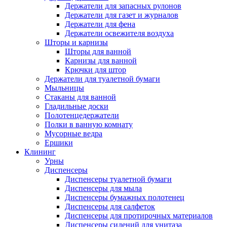
Держатели для запасных рулонов
Держатели для газет и журналов
Держатели для фена
Держатели освежителя воздуха
Шторы и карнизы
Шторы для ванной
Карнизы для ванной
Крючки для штор
Держатели для туалетной бумаги
Мыльницы
Стаканы для ванной
Гладильные доски
Полотенцедержатели
Полки в ванную комнату
Мусорные ведра
Ершики
Клининг
Урны
Диспенсеры
Диспенсеры туалетной бумаги
Диспенсеры для мыла
Диспенсеры бумажных полотенец
Диспенсеры для салфеток
Диспенсеры для протирочных материалов
Диспенсеры сидений для унитаза