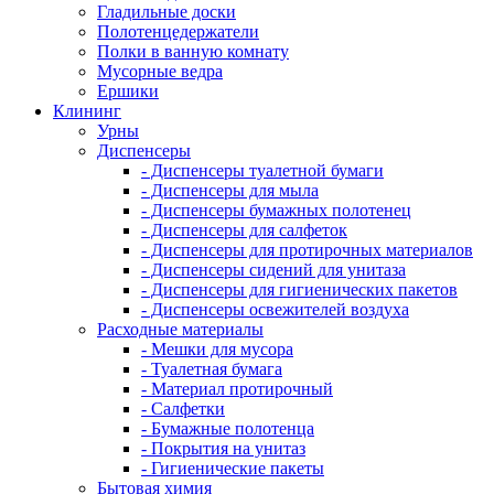
Гладильные доски
Полотенцедержатели
Полки в ванную комнату
Мусорные ведра
Ершики
Клининг
Урны
Диспенсеры
- Диспенсеры туалетной бумаги
- Диспенсеры для мыла
- Диспенсеры бумажных полотенец
- Диспенсеры для салфеток
- Диспенсеры для протирочных материалов
- Диспенсеры сидений для унитаза
- Диспенсеры для гигиенических пакетов
- Диспенсеры освежителей воздуха
Расходные материалы
- Мешки для мусора
- Туалетная бумага
- Материал протирочный
- Салфетки
- Бумажные полотенца
- Покрытия на унитаз
- Гигиенические пакеты
Бытовая химия