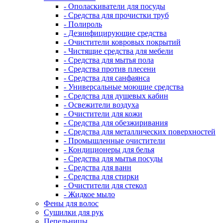
- Ополаскиватели для посуды
- Средства для прочистки труб
- Полироль
- Дезинфицирующие средства
- Очистители ковровых покрытий
- Чистящие средства для мебели
- Средства для мытья пола
- Средства против плесени
- Средства для санфаянса
- Универсальные моющие средства
- Средства для душевых кабин
- Освежители воздуха
- Очистители для кожи
- Средства для обезжиривания
- Средства для металлических поверхностей
- Промышленные очистители
- Кондиционеры для белья
- Средства для мытья посуды
- Средства для ванн
- Средства для стирки
- Очистители для стекол
- Жидкое мыло
Фены для волос
Сушилки для рук
Пепельницы