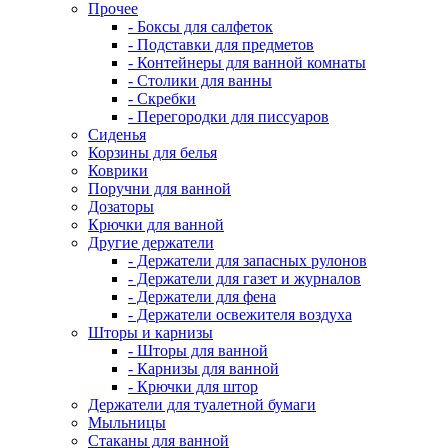
Прочее
- Боксы для салфеток
- Подставки для предметов
- Контейнеры для ванной комнаты
- Столики для ванны
- Скребки
- Перегородки для писсуаров
Сиденья
Корзины для белья
Коврики
Поручни для ванной
Дозаторы
Крючки для ванной
Другие держатели
- Держатели для запасных рулонов
- Держатели для газет и журналов
- Держатели для фена
- Держатели освежителя воздуха
Шторы и карнизы
- Шторы для ванной
- Карнизы для ванной
- Крючки для штор
Держатели для туалетной бумаги
Мыльницы
Стаканы для ванной