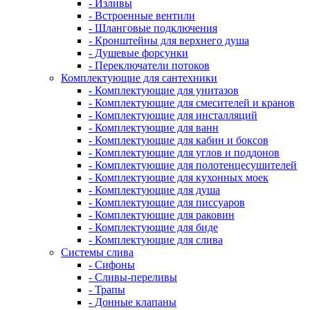
- Изливы
- Встроенные вентили
- Шланговые подключения
- Кронштейны для верхнего душа
- Душевые форсунки
- Переключатели потоков
Комплектующие для сантехники
- Комплектующие для унитазов
- Комплектующие для смесителей и кранов
- Комплектующие для инсталляций
- Комплектующие для ванн
- Комплектующие для кабин и боксов
- Комплектующие для углов и поддонов
- Комплектующие для полотенцесушителей
- Комплектующие для кухонных моек
- Комплектующие для душа
- Комплектующие для писсуаров
- Комплектующие для раковин
- Комплектующие для биде
- Комплектующие для слива
Системы слива
- Сифоны
- Сливы-переливы
- Трапы
- Донные клапаны