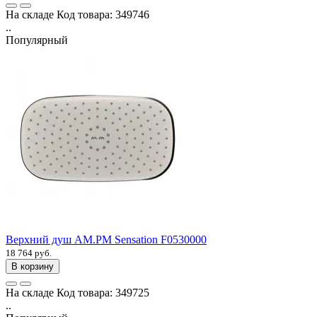
На складе
Код товара:
349746
..
Популярный
Верхний душ AM.PM Sensation F0530000
18 764 руб.
В корзину
На складе
Код товара:
349725
..