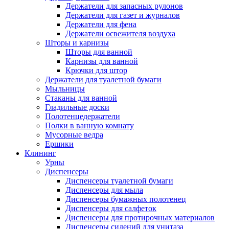
Держатели для запасных рулонов
Держатели для газет и журналов
Держатели для фена
Держатели освежителя воздуха
Шторы и карнизы
Шторы для ванной
Карнизы для ванной
Крючки для штор
Держатели для туалетной бумаги
Мыльницы
Стаканы для ванной
Гладильные доски
Полотенцедержатели
Полки в ванную комнату
Мусорные ведра
Ершики
Клининг
Урны
Диспенсеры
Диспенсеры туалетной бумаги
Диспенсеры для мыла
Диспенсеры бумажных полотенец
Диспенсеры для салфеток
Диспенсеры для протирочных материалов
Диспенсеры сидений для унитаза