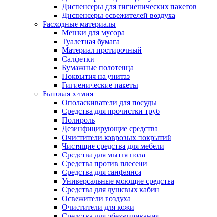
Диспенсеры для гигиенических пакетов
Диспенсеры освежителей воздуха
Расходные материалы
Мешки для мусора
Туалетная бумага
Материал протирочный
Салфетки
Бумажные полотенца
Покрытия на унитаз
Гигиенические пакеты
Бытовая химия
Ополаскиватели для посуды
Средства для прочистки труб
Полироль
Дезинфицирующие средства
Очистители ковровых покрытий
Чистящие средства для мебели
Средства для мытья пола
Средства против плесени
Средства для санфаянса
Универсальные моющие средства
Средства для душевых кабин
Освежители воздуха
Очистители для кожи
Средства для обезжиривания