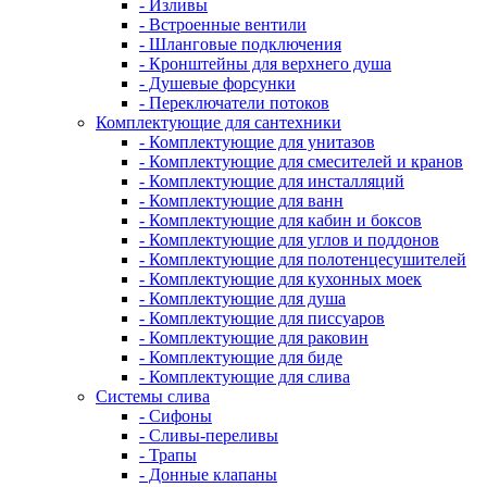
- Изливы
- Встроенные вентили
- Шланговые подключения
- Кронштейны для верхнего душа
- Душевые форсунки
- Переключатели потоков
Комплектующие для сантехники
- Комплектующие для унитазов
- Комплектующие для смесителей и кранов
- Комплектующие для инсталляций
- Комплектующие для ванн
- Комплектующие для кабин и боксов
- Комплектующие для углов и поддонов
- Комплектующие для полотенцесушителей
- Комплектующие для кухонных моек
- Комплектующие для душа
- Комплектующие для писсуаров
- Комплектующие для раковин
- Комплектующие для биде
- Комплектующие для слива
Системы слива
- Сифоны
- Сливы-переливы
- Трапы
- Донные клапаны