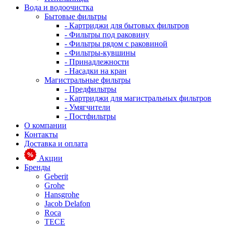
Вода и водоочистка
Бытовые фильтры
- Картриджи для бытовых фильтров
- Фильтры под раковину
- Фильтры рядом с раковиной
- Фильтры-кувшины
- Принадлежности
- Насадки на кран
Магистральные фильтры
- Предфильтры
- Картриджи для магистральных фильтров
- Умягчители
- Постфильтры
О компании
Контакты
Доставка и оплата
Акции
Бренды
Geberit
Grohe
Hansgrohe
Jacob Delafon
Roca
TECE