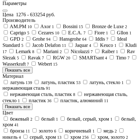
Параметры
Цена
1276
-
633254
руб.
Производитель
AM.PM
Axor
Bossini
Bronze de Luxe
10
1
15
2
Caprigo
Cezares
E.C.A.
Fiore
Gllon
5
10
7
1
1
GPD
Grohe
Hansgrohe
Iddis
Ideal
2
94
64
7
Standard
Jacob Delafon
Jaquar
Keuco
Kludi
5
11
4
1
Lemark
Mariani
Nicolazzi
Raiber
Rav
17
8
2
7
1
Slezak
Ravak
RGW
SMARTsant
Timo
5
7
20
4
7
Wasserkraft
Webert
7
15
Показать все
Материал
латунь
латунь, пластик
латунь, стекло
139
53
1
нержавеющая сталь
91
нержавеющая сталь, пластик
нержавеющая сталь,
8
стекло
пластик
пластик, алюминий
1
36
11
Показать все
Цвет
бежевый
белый
белый, серый, хром
белый,
2
1
1
хром
41
бронза
золото
коричневый
медь
11
6
1
2
никель
серый, хром
хром
хром, золото
4
13
256
2