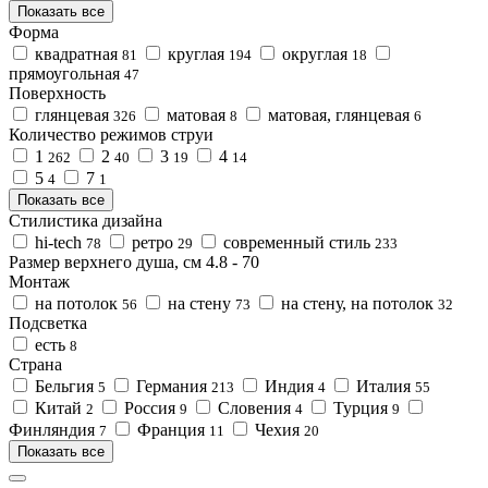
Показать все
Форма
квадратная
круглая
округлая
81
194
18
прямоугольная
47
Поверхность
глянцевая
матовая
матовая, глянцевая
326
8
6
Количество режимов струи
1
2
3
4
262
40
19
14
5
7
4
1
Показать все
Стилистика дизайна
hi-tech
ретро
современный стиль
78
29
233
Размер верхнего душа, см
4.8
-
70
Монтаж
на потолок
на стену
на стену, на потолок
56
73
32
Подсветка
есть
8
Страна
Бельгия
Германия
Индия
Италия
5
213
4
55
Китай
Россия
Словения
Турция
2
9
4
9
Финляндия
Франция
Чехия
7
11
20
Показать все