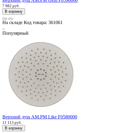
Верхний душ AM.PM Gem F0590000
7 982 руб.
В корзину
На складе
Код товара:
361061
..
Популярный
Верхний душ AM.PM Like F0580000
11 113 руб.
В корзину