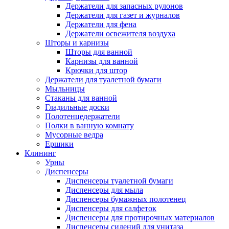
Держатели для запасных рулонов
Держатели для газет и журналов
Держатели для фена
Держатели освежителя воздуха
Шторы и карнизы
Шторы для ванной
Карнизы для ванной
Крючки для штор
Держатели для туалетной бумаги
Мыльницы
Стаканы для ванной
Гладильные доски
Полотенцедержатели
Полки в ванную комнату
Мусорные ведра
Ершики
Клининг
Урны
Диспенсеры
Диспенсеры туалетной бумаги
Диспенсеры для мыла
Диспенсеры бумажных полотенец
Диспенсеры для салфеток
Диспенсеры для протирочных материалов
Диспенсеры сидений для унитаза