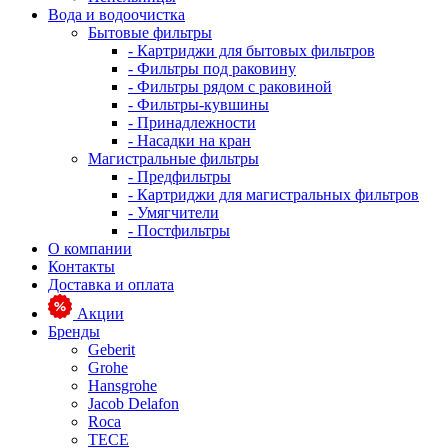
Вода и водоочистка
Бытовые фильтры
- Картриджи для бытовых фильтров
- Фильтры под раковину
- Фильтры рядом с раковиной
- Фильтры-кувшины
- Принадлежности
- Насадки на кран
Магистральные фильтры
- Предфильтры
- Картриджи для магистральных фильтров
- Умягчители
- Постфильтры
О компании
Контакты
Доставка и оплата
Акции
Бренды
Geberit
Grohe
Hansgrohe
Jacob Delafon
Roca
TECE