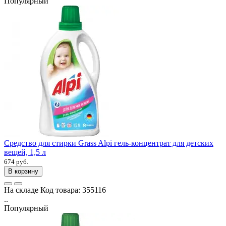
Популярный
Средство для стирки Grass Alpi гель-концентрат для детских
вещей, 1,5 л
674 руб.
В корзину
На складе
Код товара:
355116
..
Популярный