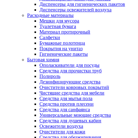
Диспенсеры для гигиенических пакетов
Диспенсеры освежителей воздуха
Расходные материалы
Мешки для мусора
Туалетная бумага
Материал протирочный
Салфетки
Бумажные полотенца
Покрытия на унитаз
Гигиенические пакеты
Бытовая химия
Ополаскиватели для посуды
Средства для прочистки труб
Полироль
Дезинфицирующие средства
Очистители ковровых покрытий
Чистящие средства для мебели
Средства для мытья пола
Средства против плесени
Средства для санфаянса
Универсальные моющие средства
Средства для душевых кабин
Освежители воздуха
Очистители для кожи
Средства для обезжиривания