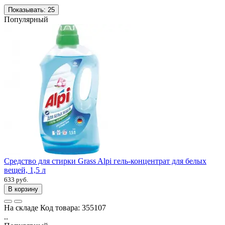
Показывать:
25
Популярный
Средство для стирки Grass Alpi гель-концентрат для белых
вещей, 1,5 л
633 руб.
В корзину
На складе
Код товара:
355107
..