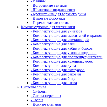
- Изливы
- Встроенные вентили
- Шланговые подключения
- Кронштейны для верхнего душа
- Душевые форсунки
- Переключатели потоков
Комплектующие для сантехники
- Комплектующие для унитазов
- Комплектующие для смесителей и кранов
- Комплектующие для инсталляций
- Комплектующие для ванн
- Комплектующие для кабин и боксов
- Комплектующие для углов и поддонов
- Комплектующие для полотенцесушителей
- Комплектующие для кухонных моек
- Комплектующие для душа
- Комплектующие для писсуаров
- Комплектующие для раковин
- Комплектующие для биде
- Комплектующие для слива
Системы слива
- Сифоны
- Сливы-переливы
- Трапы
- Донные клапаны