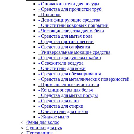
- Ополаскиватели для посуды
- Средства для прочистки труб
- Полироль
- Дезинфицирующие средства
- Очистители ковровых покрытий
- Чистящие средства для мебели
- Средства для мытья пола
- Средства против плесени
- Средства для санфаянса
- Универсальные моющие средства
- Средства для душевых кабин
- Освежители воздуха
- Очистители для кожи
- Средства для обезжиривания
- Средства для металлических поверхностей
- Промышленные очистители
- Кондиционеры для белья
- Средства для мытья посуды
- Средства для ванн
- Средства для стирки
- Очистители для стекол
- Жидкое мыло
Фены для волос
Сушилки для рук
Пепельницы