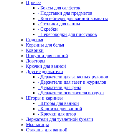
Прочее
- Боксы для салфеток
- Подставки для предметов
- Контейнеры для ванной комнаты
- Столики для ванны
- Скребки
- Перегородки для писсуаров
Сиденья
Корзины для белья
Коврики
Поручни для ванной
Дозаторы
Крючки для ванной
Другие держатели
- Держатели для запасных рулонов
- Держатели для газет и журналов
- Держатели для фена
- Держатели освежителя воздуха
Шторы и карнизы
- Шторы для ванной
- Карнизы для ванной
- Крючки для штор
Держатели для туалетной бумаги
Мыльницы
Стаканы для ванной