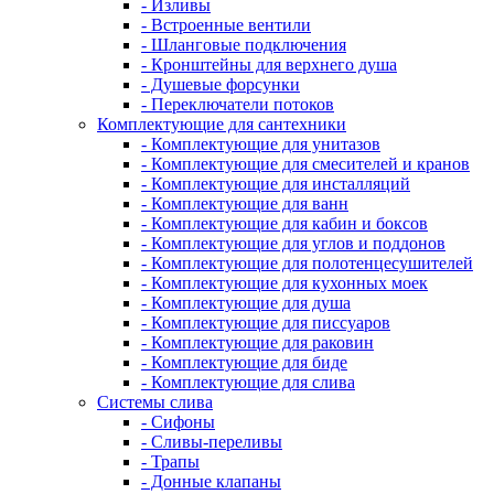
- Изливы
- Встроенные вентили
- Шланговые подключения
- Кронштейны для верхнего душа
- Душевые форсунки
- Переключатели потоков
Комплектующие для сантехники
- Комплектующие для унитазов
- Комплектующие для смесителей и кранов
- Комплектующие для инсталляций
- Комплектующие для ванн
- Комплектующие для кабин и боксов
- Комплектующие для углов и поддонов
- Комплектующие для полотенцесушителей
- Комплектующие для кухонных моек
- Комплектующие для душа
- Комплектующие для писсуаров
- Комплектующие для раковин
- Комплектующие для биде
- Комплектующие для слива
Системы слива
- Сифоны
- Сливы-переливы
- Трапы
- Донные клапаны