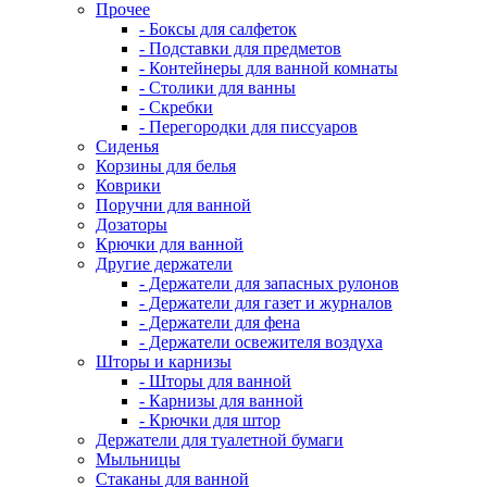
Прочее
- Боксы для салфеток
- Подставки для предметов
- Контейнеры для ванной комнаты
- Столики для ванны
- Скребки
- Перегородки для писсуаров
Сиденья
Корзины для белья
Коврики
Поручни для ванной
Дозаторы
Крючки для ванной
Другие держатели
- Держатели для запасных рулонов
- Держатели для газет и журналов
- Держатели для фена
- Держатели освежителя воздуха
Шторы и карнизы
- Шторы для ванной
- Карнизы для ванной
- Крючки для штор
Держатели для туалетной бумаги
Мыльницы
Стаканы для ванной