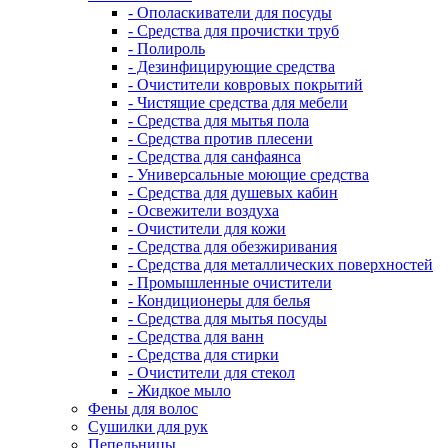
- Ополаскиватели для посуды
- Средства для прочистки труб
- Полироль
- Дезинфицирующие средства
- Очистители ковровых покрытий
- Чистящие средства для мебели
- Средства для мытья пола
- Средства против плесени
- Средства для санфаянса
- Универсальные моющие средства
- Средства для душевых кабин
- Освежители воздуха
- Очистители для кожи
- Средства для обезжиривания
- Средства для металлических поверхностей
- Промышленные очистители
- Кондиционеры для белья
- Средства для мытья посуды
- Средства для ванн
- Средства для стирки
- Очистители для стекол
- Жидкое мыло
Фены для волос
Сушилки для рук
Пепельницы