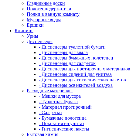
Гладильные доски
Полотенцедержатели
Полки в ванную комнату
Мусорные ведра
Ершики
Клининг
Урны
Диспенсеры
- Диспенсеры туалетной бумаги
- Диспенсеры для мыла
- Диспенсеры бумажных полотенец
- Диспенсеры для салфеток
- Диспенсеры для протирочных материалов
- Диспенсеры сидений для унитаза
- Диспенсеры для гигиенических пакетов
- Диспенсеры освежителей воздуха
Расходные материалы
- Мешки для мусора
- Туалетная бумага
- Материал протирочный
- Салфетки
- Бумажные полотенца
- Покрытия на унитаз
- Гигиенические пакеты
Бытовая химия