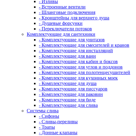
- Изливы
- Встроенные вентили
- Шланговые подключения
- Кронштейны для верхнего душа
- Душевые форсунки
- Переключатели потоков
Комплектующие для сантехники
- Комплектующие для унитазов
- Комплектующие для смесителей и кранов
- Комплектующие для инсталляций
- Комплектующие для ванн
- Комплектующие для кабин и боксов
- Комплектующие для углов и поддонов
- Комплектующие для полотенцесушителей
- Комплектующие для кухонных моек
- Комплектующие для душа
- Комплектующие для писсуаров
- Комплектующие для раковин
- Комплектующие для биде
- Комплектующие для слива
Системы слива
- Сифоны
- Сливы-переливы
- Трапы
- Донные клапаны