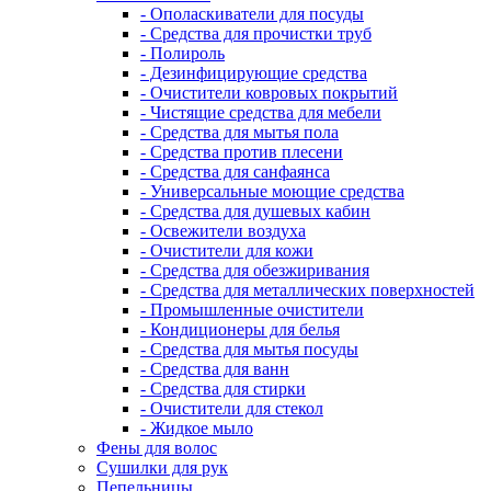
- Ополаскиватели для посуды
- Средства для прочистки труб
- Полироль
- Дезинфицирующие средства
- Очистители ковровых покрытий
- Чистящие средства для мебели
- Средства для мытья пола
- Средства против плесени
- Средства для санфаянса
- Универсальные моющие средства
- Средства для душевых кабин
- Освежители воздуха
- Очистители для кожи
- Средства для обезжиривания
- Средства для металлических поверхностей
- Промышленные очистители
- Кондиционеры для белья
- Средства для мытья посуды
- Средства для ванн
- Средства для стирки
- Очистители для стекол
- Жидкое мыло
Фены для волос
Сушилки для рук
Пепельницы