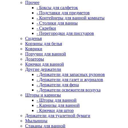
Прочее
- Боксы для салфеток
- Подставки для предметов
- Контейнеры для ванной комнаты
- Столики для ванны
- Скребки
- Перегородки для писсуаров
Сиденья
Корзины для белья
Коврики
Поручни для ванной
Дозаторы
Крючки для ванной
Другие держатели
- Держатели для запасных рулонов
- Держатели для газет и журналов
- Держатели для фена
- Держатели освежителя воздуха
Шторы и карнизы
- Шторы для ванной
- Карнизы для ванной
- Крючки для штор
Держатели для туалетной бумаги
Мыльницы
Стаканы для ванной