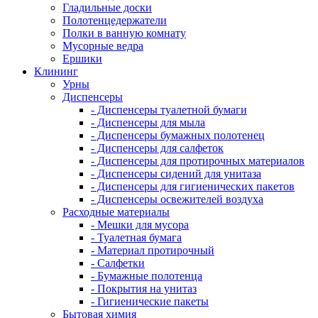
Гладильные доски
Полотенцедержатели
Полки в ванную комнату
Мусорные ведра
Ершики
Клининг
Урны
Диспенсеры
- Диспенсеры туалетной бумаги
- Диспенсеры для мыла
- Диспенсеры бумажных полотенец
- Диспенсеры для салфеток
- Диспенсеры для протирочных материалов
- Диспенсеры сидений для унитаза
- Диспенсеры для гигиенических пакетов
- Диспенсеры освежителей воздуха
Расходные материалы
- Мешки для мусора
- Туалетная бумага
- Материал протирочный
- Салфетки
- Бумажные полотенца
- Покрытия на унитаз
- Гигиенические пакеты
Бытовая химия