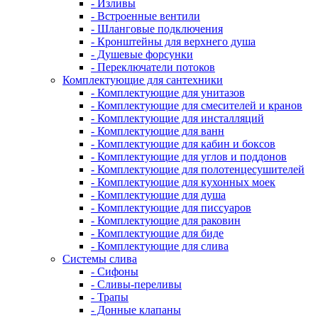
- Изливы
- Встроенные вентили
- Шланговые подключения
- Кронштейны для верхнего душа
- Душевые форсунки
- Переключатели потоков
Комплектующие для сантехники
- Комплектующие для унитазов
- Комплектующие для смесителей и кранов
- Комплектующие для инсталляций
- Комплектующие для ванн
- Комплектующие для кабин и боксов
- Комплектующие для углов и поддонов
- Комплектующие для полотенцесушителей
- Комплектующие для кухонных моек
- Комплектующие для душа
- Комплектующие для писсуаров
- Комплектующие для раковин
- Комплектующие для биде
- Комплектующие для слива
Системы слива
- Сифоны
- Сливы-переливы
- Трапы
- Донные клапаны