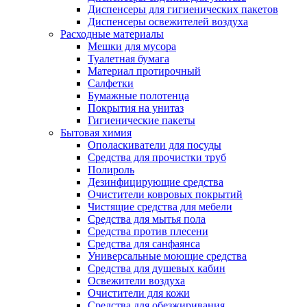
Диспенсеры для гигиенических пакетов
Диспенсеры освежителей воздуха
Расходные материалы
Мешки для мусора
Туалетная бумага
Материал протирочный
Салфетки
Бумажные полотенца
Покрытия на унитаз
Гигиенические пакеты
Бытовая химия
Ополаскиватели для посуды
Средства для прочистки труб
Полироль
Дезинфицирующие средства
Очистители ковровых покрытий
Чистящие средства для мебели
Средства для мытья пола
Средства против плесени
Средства для санфаянса
Универсальные моющие средства
Средства для душевых кабин
Освежители воздуха
Очистители для кожи
Средства для обезжиривания