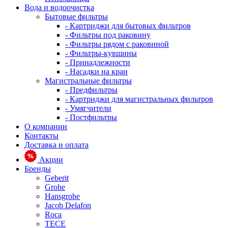
Вода и водоочистка
Бытовые фильтры
- Картриджи для бытовых фильтров
- Фильтры под раковину
- Фильтры рядом с раковиной
- Фильтры-кувшины
- Принадлежности
- Насадки на кран
Магистральные фильтры
- Предфильтры
- Картриджи для магистральных фильтров
- Умягчители
- Постфильтры
О компании
Контакты
Доставка и оплата
Акции
Бренды
Geberit
Grohe
Hansgrohe
Jacob Delafon
Roca
TECE