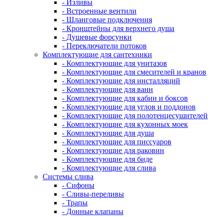
- Изливы
- Встроенные вентили
- Шланговые подключения
- Кронштейны для верхнего душа
- Душевые форсунки
- Переключатели потоков
Комплектующие для сантехники
- Комплектующие для унитазов
- Комплектующие для смесителей и кранов
- Комплектующие для инсталляций
- Комплектующие для ванн
- Комплектующие для кабин и боксов
- Комплектующие для углов и поддонов
- Комплектующие для полотенцесушителей
- Комплектующие для кухонных моек
- Комплектующие для душа
- Комплектующие для писсуаров
- Комплектующие для раковин
- Комплектующие для биде
- Комплектующие для слива
Системы слива
- Сифоны
- Сливы-переливы
- Трапы
- Донные клапаны