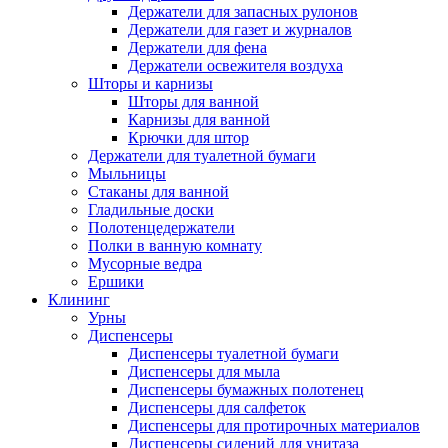
Держатели для запасных рулонов
Держатели для газет и журналов
Держатели для фена
Держатели освежителя воздуха
Шторы и карнизы
Шторы для ванной
Карнизы для ванной
Крючки для штор
Держатели для туалетной бумаги
Мыльницы
Стаканы для ванной
Гладильные доски
Полотенцедержатели
Полки в ванную комнату
Мусорные ведра
Ершики
Клининг
Урны
Диспенсеры
Диспенсеры туалетной бумаги
Диспенсеры для мыла
Диспенсеры бумажных полотенец
Диспенсеры для салфеток
Диспенсеры для протирочных материалов
Диспенсеры сидений для унитаза