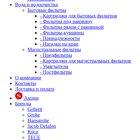
Вода и водоочистка
Бытовые фильтры
- Картриджи для бытовых фильтров
- Фильтры под раковину
- Фильтры рядом с раковиной
- Фильтры-кувшины
- Принадлежности
- Насадки на кран
Магистральные фильтры
- Предфильтры
- Картриджи для магистральных фильтров
- Умягчители
- Постфильтры
О компании
Контакты
Доставка и оплата
Акции
Бренды
Geberit
Grohe
Hansgrohe
Jacob Delafon
Roca
TECE