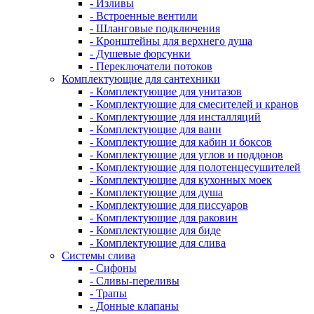
- Изливы
- Встроенные вентили
- Шланговые подключения
- Кронштейны для верхнего душа
- Душевые форсунки
- Переключатели потоков
Комплектующие для сантехники
- Комплектующие для унитазов
- Комплектующие для смесителей и кранов
- Комплектующие для инсталляций
- Комплектующие для ванн
- Комплектующие для кабин и боксов
- Комплектующие для углов и поддонов
- Комплектующие для полотенцесушителей
- Комплектующие для кухонных моек
- Комплектующие для душа
- Комплектующие для писсуаров
- Комплектующие для раковин
- Комплектующие для биде
- Комплектующие для слива
Системы слива
- Сифоны
- Сливы-переливы
- Трапы
- Донные клапаны