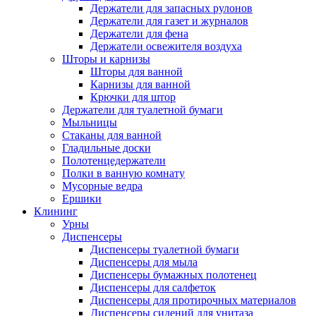
Держатели для запасных рулонов
Держатели для газет и журналов
Держатели для фена
Держатели освежителя воздуха
Шторы и карнизы
Шторы для ванной
Карнизы для ванной
Крючки для штор
Держатели для туалетной бумаги
Мыльницы
Стаканы для ванной
Гладильные доски
Полотенцедержатели
Полки в ванную комнату
Мусорные ведра
Ершики
Клининг
Урны
Диспенсеры
Диспенсеры туалетной бумаги
Диспенсеры для мыла
Диспенсеры бумажных полотенец
Диспенсеры для салфеток
Диспенсеры для протирочных материалов
Диспенсеры сидений для унитаза