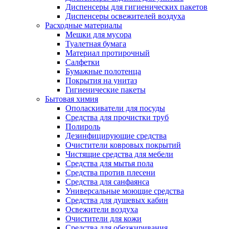
Диспенсеры для гигиенических пакетов
Диспенсеры освежителей воздуха
Расходные материалы
Мешки для мусора
Туалетная бумага
Материал протирочный
Салфетки
Бумажные полотенца
Покрытия на унитаз
Гигиенические пакеты
Бытовая химия
Ополаскиватели для посуды
Средства для прочистки труб
Полироль
Дезинфицирующие средства
Очистители ковровых покрытий
Чистящие средства для мебели
Средства для мытья пола
Средства против плесени
Средства для санфаянса
Универсальные моющие средства
Средства для душевых кабин
Освежители воздуха
Очистители для кожи
Средства для обезжиривания