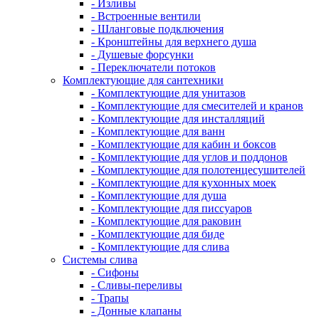
- Изливы
- Встроенные вентили
- Шланговые подключения
- Кронштейны для верхнего душа
- Душевые форсунки
- Переключатели потоков
Комплектующие для сантехники
- Комплектующие для унитазов
- Комплектующие для смесителей и кранов
- Комплектующие для инсталляций
- Комплектующие для ванн
- Комплектующие для кабин и боксов
- Комплектующие для углов и поддонов
- Комплектующие для полотенцесушителей
- Комплектующие для кухонных моек
- Комплектующие для душа
- Комплектующие для писсуаров
- Комплектующие для раковин
- Комплектующие для биде
- Комплектующие для слива
Системы слива
- Сифоны
- Сливы-переливы
- Трапы
- Донные клапаны