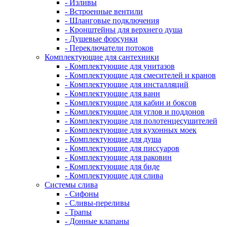
- Изливы
- Встроенные вентили
- Шланговые подключения
- Кронштейны для верхнего душа
- Душевые форсунки
- Переключатели потоков
Комплектующие для сантехники
- Комплектующие для унитазов
- Комплектующие для смесителей и кранов
- Комплектующие для инсталляций
- Комплектующие для ванн
- Комплектующие для кабин и боксов
- Комплектующие для углов и поддонов
- Комплектующие для полотенцесушителей
- Комплектующие для кухонных моек
- Комплектующие для душа
- Комплектующие для писсуаров
- Комплектующие для раковин
- Комплектующие для биде
- Комплектующие для слива
Системы слива
- Сифоны
- Сливы-переливы
- Трапы
- Донные клапаны