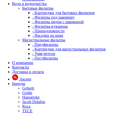
Вода и водоочистка
Бытовые фильтры
- Картриджи для бытовых фильтров
- Фильтры под раковину
- Фильтры рядом с раковиной
- Фильтры-кувшины
- Принадлежности
- Насадки на кран
Магистральные фильтры
- Предфильтры
- Картриджи для магистральных фильтров
- Умягчители
- Постфильтры
О компании
Контакты
Доставка и оплата
Акции
Бренды
Geberit
Grohe
Hansgrohe
Jacob Delafon
Roca
TECE