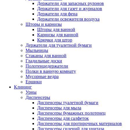
Держатели для запасных рулонов
Держатели для газет и журналов
Держатели для фена
Держатели освежителя воздуха
Шторы и карнизы
Шторы для ванной
Карнизы для ванной
Крючки для штор
Держатели для туалетной бумаги
Мыльницы
Стаканы для ванной
Гладильные доски
Полотенцедержатели
Полки в ванную комнату
Мусорные ведра
Ершики
Клининг
Урны
Диспенсеры
Диспенсеры туалетной бумаги
Диспенсеры для мыла
Диспенсеры бумажных полотенец
Диспенсеры для салфеток
Диспенсеры для протирочных материалов
Диспенсеры сидений для унитаза