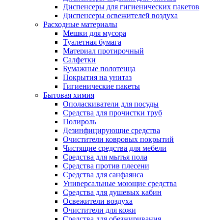
Диспенсеры для гигиенических пакетов
Диспенсеры освежителей воздуха
Расходные материалы
Мешки для мусора
Туалетная бумага
Материал протирочный
Салфетки
Бумажные полотенца
Покрытия на унитаз
Гигиенические пакеты
Бытовая химия
Ополаскиватели для посуды
Средства для прочистки труб
Полироль
Дезинфицирующие средства
Очистители ковровых покрытий
Чистящие средства для мебели
Средства для мытья пола
Средства против плесени
Средства для санфаянса
Универсальные моющие средства
Средства для душевых кабин
Освежители воздуха
Очистители для кожи
Средства для обезжиривания