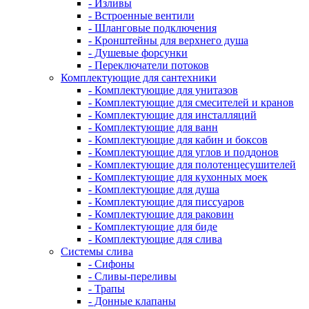
- Изливы
- Встроенные вентили
- Шланговые подключения
- Кронштейны для верхнего душа
- Душевые форсунки
- Переключатели потоков
Комплектующие для сантехники
- Комплектующие для унитазов
- Комплектующие для смесителей и кранов
- Комплектующие для инсталляций
- Комплектующие для ванн
- Комплектующие для кабин и боксов
- Комплектующие для углов и поддонов
- Комплектующие для полотенцесушителей
- Комплектующие для кухонных моек
- Комплектующие для душа
- Комплектующие для писсуаров
- Комплектующие для раковин
- Комплектующие для биде
- Комплектующие для слива
Системы слива
- Сифоны
- Сливы-переливы
- Трапы
- Донные клапаны