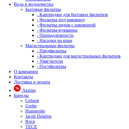
Вода и водоочистка
Бытовые фильтры
- Картриджи для бытовых фильтров
- Фильтры под раковину
- Фильтры рядом с раковиной
- Фильтры-кувшины
- Принадлежности
- Насадки на кран
Магистральные фильтры
- Предфильтры
- Картриджи для магистральных фильтров
- Умягчители
- Постфильтры
О компании
Контакты
Доставка и оплата
Акции
Бренды
Geberit
Grohe
Hansgrohe
Jacob Delafon
Roca
TECE