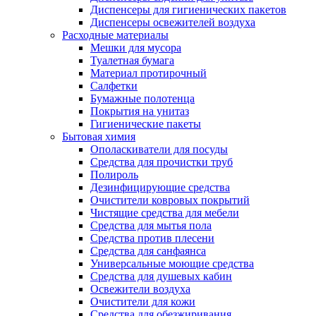
Диспенсеры для гигиенических пакетов
Диспенсеры освежителей воздуха
Расходные материалы
Мешки для мусора
Туалетная бумага
Материал протирочный
Салфетки
Бумажные полотенца
Покрытия на унитаз
Гигиенические пакеты
Бытовая химия
Ополаскиватели для посуды
Средства для прочистки труб
Полироль
Дезинфицирующие средства
Очистители ковровых покрытий
Чистящие средства для мебели
Средства для мытья пола
Средства против плесени
Средства для санфаянса
Универсальные моющие средства
Средства для душевых кабин
Освежители воздуха
Очистители для кожи
Средства для обезжиривания