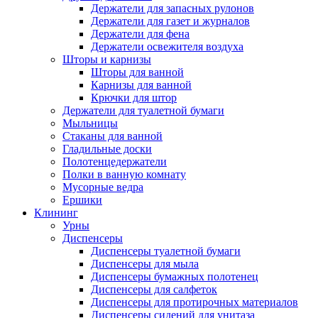
Держатели для запасных рулонов
Держатели для газет и журналов
Держатели для фена
Держатели освежителя воздуха
Шторы и карнизы
Шторы для ванной
Карнизы для ванной
Крючки для штор
Держатели для туалетной бумаги
Мыльницы
Стаканы для ванной
Гладильные доски
Полотенцедержатели
Полки в ванную комнату
Мусорные ведра
Ершики
Клининг
Урны
Диспенсеры
Диспенсеры туалетной бумаги
Диспенсеры для мыла
Диспенсеры бумажных полотенец
Диспенсеры для салфеток
Диспенсеры для протирочных материалов
Диспенсеры сидений для унитаза