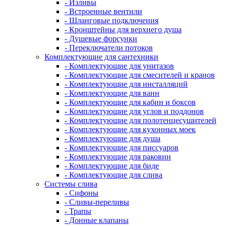
- Изливы
- Встроенные вентили
- Шланговые подключения
- Кронштейны для верхнего душа
- Душевые форсунки
- Переключатели потоков
Комплектующие для сантехники
- Комплектующие для унитазов
- Комплектующие для смесителей и кранов
- Комплектующие для инсталляций
- Комплектующие для ванн
- Комплектующие для кабин и боксов
- Комплектующие для углов и поддонов
- Комплектующие для полотенцесушителей
- Комплектующие для кухонных моек
- Комплектующие для душа
- Комплектующие для писсуаров
- Комплектующие для раковин
- Комплектующие для биде
- Комплектующие для слива
Системы слива
- Сифоны
- Сливы-переливы
- Трапы
- Донные клапаны