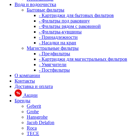
Вода и водоочистка
Бытовые фильтры
- Картриджи для бытовых фильтров
- Фильтры под раковину
- Фильтры рядом с раковиной
- Фильтры-кувшины
- Принадлежности
- Насадки на кран
Магистральные фильтры
- Предфильтры
- Картриджи для магистральных фильтров
- Умягчители
- Постфильтры
О компании
Контакты
Доставка и оплата
Акции
Бренды
Geberit
Grohe
Hansgrohe
Jacob Delafon
Roca
TECE