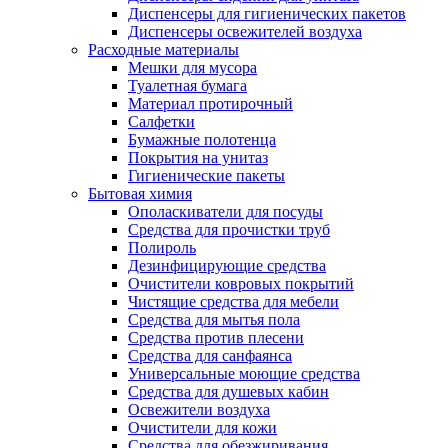
Диспенсеры для гигиенических пакетов
Диспенсеры освежителей воздуха
Расходные материалы
Мешки для мусора
Туалетная бумага
Материал протирочный
Салфетки
Бумажные полотенца
Покрытия на унитаз
Гигиенические пакеты
Бытовая химия
Ополаскиватели для посуды
Средства для прочистки труб
Полироль
Дезинфицирующие средства
Очистители ковровых покрытий
Чистящие средства для мебели
Средства для мытья пола
Средства против плесени
Средства для санфаянса
Универсальные моющие средства
Средства для душевых кабин
Освежители воздуха
Очистители для кожи
Средства для обезжиривания