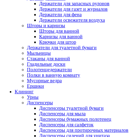
Держатели для запасных рулонов
Держатели для газет и журналов
Держатели для фена
Держатели освежителя воздуха
Шторы и карнизы
Шторы для ванной
Карнизы для ванной
Крючки для штор
Держатели для туалетной бумаги
Мыльницы
Стаканы для ванной
Гладильные доски
Полотенцедержатели
Полки в ванную комнату
Мусорные ведра
Ершики
Клининг
Урны
Диспенсеры
Диспенсеры туалетной бумаги
Диспенсеры для мыла
Диспенсеры бумажных полотенец
Диспенсеры для салфеток
Диспенсеры для протирочных материалов
Диспенсеры сидений для унитаза