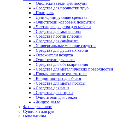
- Ополаскиватели для посуды
- Средства для прочистки труб
- Полироль
- Дезинфицирующие средства
- Очистители ковровых покрытий
- Чистящие средства для мебели
- Средства для мытья пола
- Средства против плесени
- Средства для санфаянса
- Универсальные моющие средства
- Средства для душевых кабин
- Освежители воздуха
- Очистители для кожи
- Средства для обезжиривания
- Средства для металлических поверхностей
- Промышленные очистители
- Кондиционеры для белья
- Средства для мытья посуды
- Средства для ванн
- Средства для стирки
- Очистители для стекол
- Жидкое мыло
Фены для волос
Сушилки для рук
Пепельницы