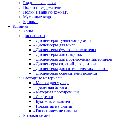
Гладильные доски
Полотенцедержатели
Полки в ванную комнату
Мусорные ведра
Ершики
Клининг
Урны
Диспенсеры
- Диспенсеры туалетной бумаги
- Диспенсеры для мыла
- Диспенсеры бумажных полотенец
- Диспенсеры для салфеток
- Диспенсеры для протирочных материалов
- Диспенсеры сидений для унитаза
- Диспенсеры для гигиенических пакетов
- Диспенсеры освежителей воздуха
Расходные материалы
- Мешки для мусора
- Туалетная бумага
- Материал протирочный
- Салфетки
- Бумажные полотенца
- Покрытия на унитаз
- Гигиенические пакеты
Бытовая химия