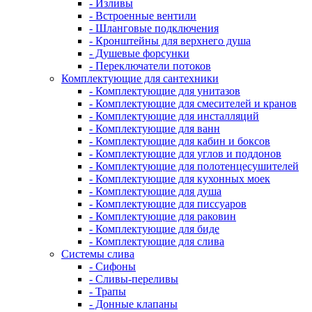
- Изливы
- Встроенные вентили
- Шланговые подключения
- Кронштейны для верхнего душа
- Душевые форсунки
- Переключатели потоков
Комплектующие для сантехники
- Комплектующие для унитазов
- Комплектующие для смесителей и кранов
- Комплектующие для инсталляций
- Комплектующие для ванн
- Комплектующие для кабин и боксов
- Комплектующие для углов и поддонов
- Комплектующие для полотенцесушителей
- Комплектующие для кухонных моек
- Комплектующие для душа
- Комплектующие для писсуаров
- Комплектующие для раковин
- Комплектующие для биде
- Комплектующие для слива
Системы слива
- Сифоны
- Сливы-переливы
- Трапы
- Донные клапаны