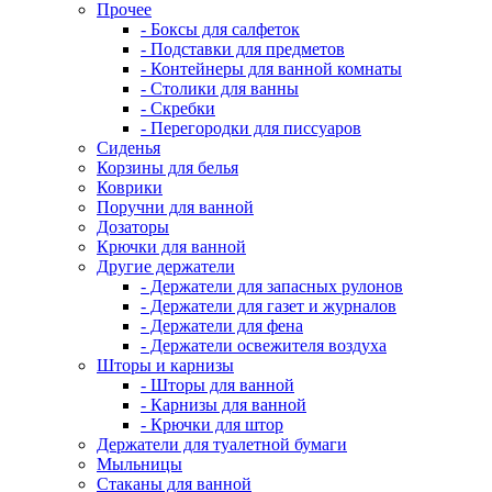
Прочее
- Боксы для салфеток
- Подставки для предметов
- Контейнеры для ванной комнаты
- Столики для ванны
- Скребки
- Перегородки для писсуаров
Сиденья
Корзины для белья
Коврики
Поручни для ванной
Дозаторы
Крючки для ванной
Другие держатели
- Держатели для запасных рулонов
- Держатели для газет и журналов
- Держатели для фена
- Держатели освежителя воздуха
Шторы и карнизы
- Шторы для ванной
- Карнизы для ванной
- Крючки для штор
Держатели для туалетной бумаги
Мыльницы
Стаканы для ванной