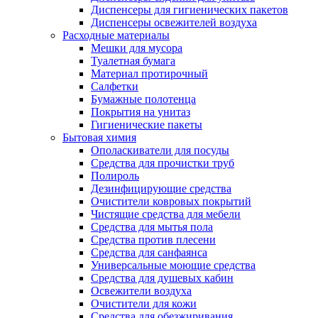
Диспенсеры для гигиенических пакетов
Диспенсеры освежителей воздуха
Расходные материалы
Мешки для мусора
Туалетная бумага
Материал протирочный
Салфетки
Бумажные полотенца
Покрытия на унитаз
Гигиенические пакеты
Бытовая химия
Ополаскиватели для посуды
Средства для прочистки труб
Полироль
Дезинфицирующие средства
Очистители ковровых покрытий
Чистящие средства для мебели
Средства для мытья пола
Средства против плесени
Средства для санфаянса
Универсальные моющие средства
Средства для душевых кабин
Освежители воздуха
Очистители для кожи
Средства для обезжиривания