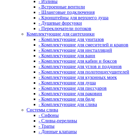
- Изливы
- Встроенные вентили
- Шланговые подключения
- Кронштейны для верхнего душа
- Душевые форсунки
- Переключатели потоков
Комплектующие для сантехники
- Комплектующие для унитазов
- Комплектующие для смесителей и кранов
- Комплектующие для инсталляций
- Комплектующие для ванн
- Комплектующие для кабин и боксов
- Комплектующие для углов и поддонов
- Комплектующие для полотенцесушителей
- Комплектующие для кухонных моек
- Комплектующие для душа
- Комплектующие для писсуаров
- Комплектующие для раковин
- Комплектующие для биде
- Комплектующие для слива
Системы слива
- Сифоны
- Сливы-переливы
- Трапы
- Донные клапаны