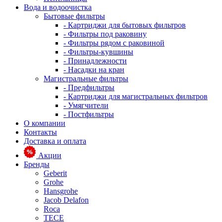
Вода и водоочистка
Бытовые фильтры
- Картриджи для бытовых фильтров
- Фильтры под раковину
- Фильтры рядом с раковиной
- Фильтры-кувшины
- Принадлежности
- Насадки на кран
Магистральные фильтры
- Предфильтры
- Картриджи для магистральных фильтров
- Умягчители
- Постфильтры
О компании
Контакты
Доставка и оплата
Акции
Бренды
Geberit
Grohe
Hansgrohe
Jacob Delafon
Roca
TECE