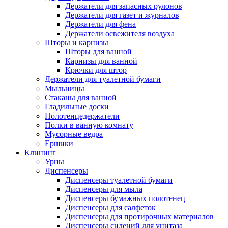
Держатели для запасных рулонов
Держатели для газет и журналов
Держатели для фена
Держатели освежителя воздуха
Шторы и карнизы
Шторы для ванной
Карнизы для ванной
Крючки для штор
Держатели для туалетной бумаги
Мыльницы
Стаканы для ванной
Гладильные доски
Полотенцедержатели
Полки в ванную комнату
Мусорные ведра
Ершики
Клининг
Урны
Диспенсеры
Диспенсеры туалетной бумаги
Диспенсеры для мыла
Диспенсеры бумажных полотенец
Диспенсеры для салфеток
Диспенсеры для протирочных материалов
Диспенсеры сидений для унитаза