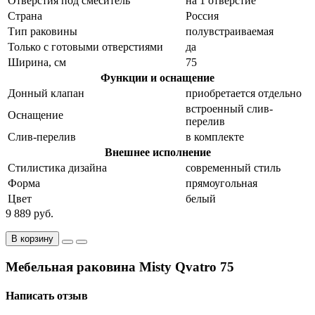
Отверстия под смеситель
на 1 отверстие
Страна
Россия
Тип раковины
полувстраиваемая
Только с готовыми отверстиями
да
Ширина, см
75
Функции и оснащение
Донный клапан
приобретается отдельно
встроенный слив-
Оснащение
перелив
Слив-перелив
в комплекте
Внешнее исполнение
Стилистика дизайна
современный стиль
Форма
прямоугольная
Цвет
белый
9 889 руб.
В корзину
Мебельная раковина Misty Qvatro 75
Написать отзыв