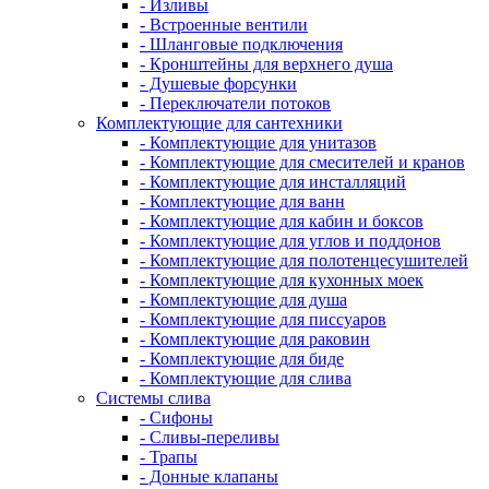
- Изливы
- Встроенные вентили
- Шланговые подключения
- Кронштейны для верхнего душа
- Душевые форсунки
- Переключатели потоков
Комплектующие для сантехники
- Комплектующие для унитазов
- Комплектующие для смесителей и кранов
- Комплектующие для инсталляций
- Комплектующие для ванн
- Комплектующие для кабин и боксов
- Комплектующие для углов и поддонов
- Комплектующие для полотенцесушителей
- Комплектующие для кухонных моек
- Комплектующие для душа
- Комплектующие для писсуаров
- Комплектующие для раковин
- Комплектующие для биде
- Комплектующие для слива
Системы слива
- Сифоны
- Сливы-переливы
- Трапы
- Донные клапаны