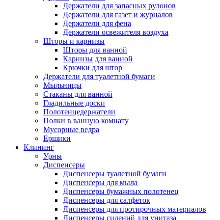
Держатели для запасных рулонов
Держатели для газет и журналов
Держатели для фена
Держатели освежителя воздуха
Шторы и карнизы
Шторы для ванной
Карнизы для ванной
Крючки для штор
Держатели для туалетной бумаги
Мыльницы
Стаканы для ванной
Гладильные доски
Полотенцедержатели
Полки в ванную комнату
Мусорные ведра
Ершики
Клининг
Урны
Диспенсеры
Диспенсеры туалетной бумаги
Диспенсеры для мыла
Диспенсеры бумажных полотенец
Диспенсеры для салфеток
Диспенсеры для протирочных материалов
Диспенсеры сидений для унитаза