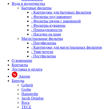
Вода и водоочистка
Бытовые фильтры
- Картриджи для бытовых фильтров
- Фильтры под раковину
- Фильтры рядом с раковиной
- Фильтры-кувшины
- Принадлежности
- Насадки на кран
Магистральные фильтры
- Предфильтры
- Картриджи для магистральных фильтров
- Умягчители
- Постфильтры
О компании
Контакты
Доставка и оплата
Акции
Бренды
Geberit
Grohe
Hansgrohe
Jacob Delafon
Roca
TECE