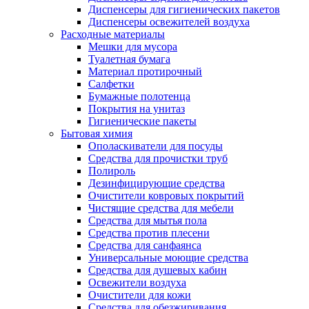
Диспенсеры для гигиенических пакетов
Диспенсеры освежителей воздуха
Расходные материалы
Мешки для мусора
Туалетная бумага
Материал протирочный
Салфетки
Бумажные полотенца
Покрытия на унитаз
Гигиенические пакеты
Бытовая химия
Ополаскиватели для посуды
Средства для прочистки труб
Полироль
Дезинфицирующие средства
Очистители ковровых покрытий
Чистящие средства для мебели
Средства для мытья пола
Средства против плесени
Средства для санфаянса
Универсальные моющие средства
Средства для душевых кабин
Освежители воздуха
Очистители для кожи
Средства для обезжиривания