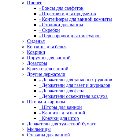
Прочее
- Боксы для салфеток
- Подставки для предметов
- Контейнеры для ванной комнаты
- Столики для ванны
- Скребки
- Перегородки для писсуаров
Сиденья
Корзины для белья
Коврики
Поручни для ванной
Дозаторы
Крючки для ванной
Другие держатели
- Держатели для запасных рулонов
- Держатели для газет и журналов
- Держатели для фена
- Держатели освежителя воздуха
Шторы и карнизы
- Шторы для ванной
- Карнизы для ванной
- Крючки для штор
Держатели для туалетной бумаги
Мыльницы
Стаканы для ванной