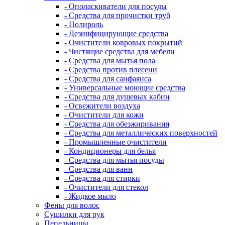
- Ополаскиватели для посуды
- Средства для прочистки труб
- Полироль
- Дезинфицирующие средства
- Очистители ковровых покрытий
- Чистящие средства для мебели
- Средства для мытья пола
- Средства против плесени
- Средства для санфаянса
- Универсальные моющие средства
- Средства для душевых кабин
- Освежители воздуха
- Очистители для кожи
- Средства для обезжиривания
- Средства для металлических поверхностей
- Промышленные очистители
- Кондиционеры для белья
- Средства для мытья посуды
- Средства для ванн
- Средства для стирки
- Очистители для стекол
- Жидкое мыло
Фены для волос
Сушилки для рук
Пепельницы