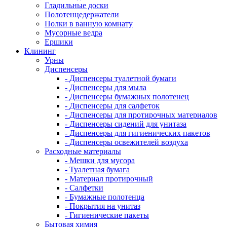
Гладильные доски
Полотенцедержатели
Полки в ванную комнату
Мусорные ведра
Ершики
Клининг
Урны
Диспенсеры
- Диспенсеры туалетной бумаги
- Диспенсеры для мыла
- Диспенсеры бумажных полотенец
- Диспенсеры для салфеток
- Диспенсеры для протирочных материалов
- Диспенсеры сидений для унитаза
- Диспенсеры для гигиенических пакетов
- Диспенсеры освежителей воздуха
Расходные материалы
- Мешки для мусора
- Туалетная бумага
- Материал протирочный
- Салфетки
- Бумажные полотенца
- Покрытия на унитаз
- Гигиенические пакеты
Бытовая химия