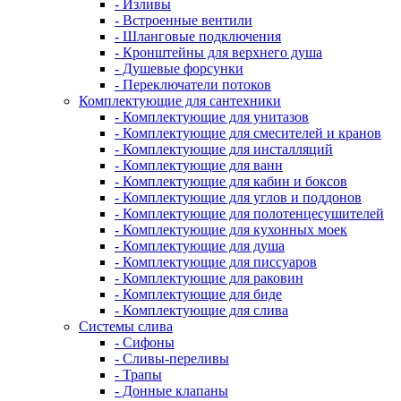
- Изливы
- Встроенные вентили
- Шланговые подключения
- Кронштейны для верхнего душа
- Душевые форсунки
- Переключатели потоков
Комплектующие для сантехники
- Комплектующие для унитазов
- Комплектующие для смесителей и кранов
- Комплектующие для инсталляций
- Комплектующие для ванн
- Комплектующие для кабин и боксов
- Комплектующие для углов и поддонов
- Комплектующие для полотенцесушителей
- Комплектующие для кухонных моек
- Комплектующие для душа
- Комплектующие для писсуаров
- Комплектующие для раковин
- Комплектующие для биде
- Комплектующие для слива
Системы слива
- Сифоны
- Сливы-переливы
- Трапы
- Донные клапаны