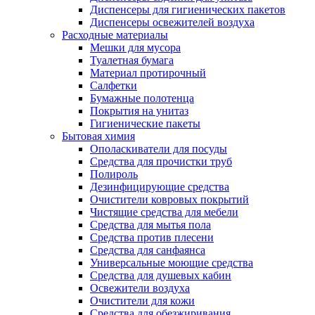
Диспенсеры для гигиенических пакетов
Диспенсеры освежителей воздуха
Расходные материалы
Мешки для мусора
Туалетная бумага
Материал протирочный
Салфетки
Бумажные полотенца
Покрытия на унитаз
Гигиенические пакеты
Бытовая химия
Ополаскиватели для посуды
Средства для прочистки труб
Полироль
Дезинфицирующие средства
Очистители ковровых покрытий
Чистящие средства для мебели
Средства для мытья пола
Средства против плесени
Средства для санфаянса
Универсальные моющие средства
Средства для душевых кабин
Освежители воздуха
Очистители для кожи
Средства для обезжиривания