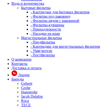
Вода и водоочистка
Бытовые фильтры
- Картриджи для бытовых фильтров
- Фильтры под раковину
- Фильтры рядом с раковиной
- Фильтры-кувшины
- Принадлежности
- Насадки на кран
Магистральные фильтры
- Предфильтры
- Картриджи для магистральных фильтров
- Умягчители
- Постфильтры
О компании
Контакты
Доставка и оплата
Акции
Бренды
Geberit
Grohe
Hansgrohe
Jacob Delafon
Roca
TECE