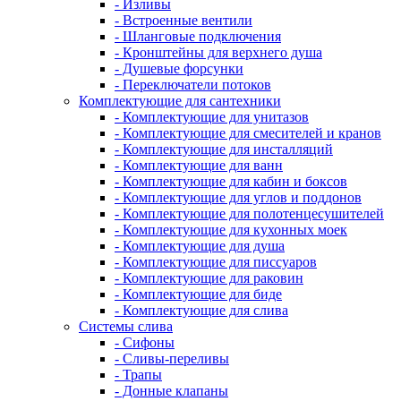
- Изливы
- Встроенные вентили
- Шланговые подключения
- Кронштейны для верхнего душа
- Душевые форсунки
- Переключатели потоков
Комплектующие для сантехники
- Комплектующие для унитазов
- Комплектующие для смесителей и кранов
- Комплектующие для инсталляций
- Комплектующие для ванн
- Комплектующие для кабин и боксов
- Комплектующие для углов и поддонов
- Комплектующие для полотенцесушителей
- Комплектующие для кухонных моек
- Комплектующие для душа
- Комплектующие для писсуаров
- Комплектующие для раковин
- Комплектующие для биде
- Комплектующие для слива
Системы слива
- Сифоны
- Сливы-переливы
- Трапы
- Донные клапаны