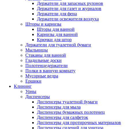
Держатели для запасных рулонов
Держатели для газет и журналов
Держатели для фена
Держатели освежителя воздуха
Шторы и карнизы
Шторы для ванной
Карнизы для ванной
Крючки для штор
Держатели для туалетной бумаги
Мыльницы
Стаканы для ванной
Гладильные доски
Полотенцедержатели
Полки в ванную комнату
Мусорные ведра
Ершики
Клининг
Урны
Диспенсеры
Диспенсеры туалетной бумаги
Диспенсеры для мыла
Диспенсеры бумажных полотенец
Диспенсеры для салфеток
Диспенсеры для протирочных материалов
Диспенсеры сидений для унитаза