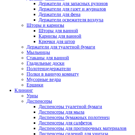
Держатели для запасных рулонов
Держатели для газет и журналов
Держатели для фена
Держатели освежителя воздуха
Шторы и карнизы
Шторы для ванной
Карнизы для ванной
Крючки для штор
Держатели для туалетной бумаги
Мыльницы
Стаканы для ванной
Гладильные доски
Полотенцедержатели
Полки в ванную комнату
Мусорные ведра
Ершики
Клининг
Урны
Диспенсеры
Диспенсеры туалетной бумаги
Диспенсеры для мыла
Диспенсеры бумажных полотенец
Диспенсеры для салфеток
Диспенсеры для протирочных материалов
Диспенсеры сидений для унитаза