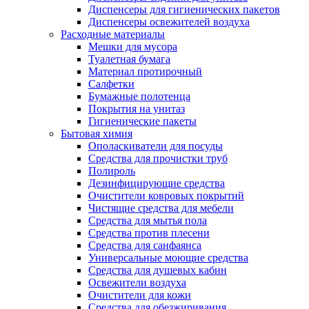
Диспенсеры для гигиенических пакетов
Диспенсеры освежителей воздуха
Расходные материалы
Мешки для мусора
Туалетная бумага
Материал протирочный
Салфетки
Бумажные полотенца
Покрытия на унитаз
Гигиенические пакеты
Бытовая химия
Ополаскиватели для посуды
Средства для прочистки труб
Полироль
Дезинфицирующие средства
Очистители ковровых покрытий
Чистящие средства для мебели
Средства для мытья пола
Средства против плесени
Средства для санфаянса
Универсальные моющие средства
Средства для душевых кабин
Освежители воздуха
Очистители для кожи
Средства для обезжиривания