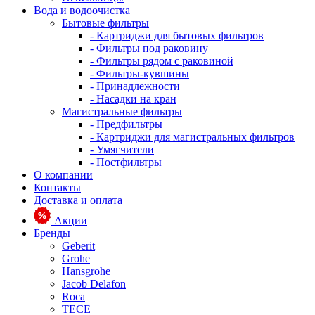
Вода и водоочистка
Бытовые фильтры
- Картриджи для бытовых фильтров
- Фильтры под раковину
- Фильтры рядом с раковиной
- Фильтры-кувшины
- Принадлежности
- Насадки на кран
Магистральные фильтры
- Предфильтры
- Картриджи для магистральных фильтров
- Умягчители
- Постфильтры
О компании
Контакты
Доставка и оплата
Акции
Бренды
Geberit
Grohe
Hansgrohe
Jacob Delafon
Roca
TECE