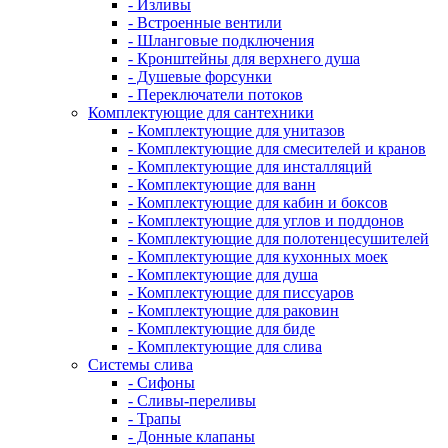
- Изливы
- Встроенные вентили
- Шланговые подключения
- Кронштейны для верхнего душа
- Душевые форсунки
- Переключатели потоков
Комплектующие для сантехники
- Комплектующие для унитазов
- Комплектующие для смесителей и кранов
- Комплектующие для инсталляций
- Комплектующие для ванн
- Комплектующие для кабин и боксов
- Комплектующие для углов и поддонов
- Комплектующие для полотенцесушителей
- Комплектующие для кухонных моек
- Комплектующие для душа
- Комплектующие для писсуаров
- Комплектующие для раковин
- Комплектующие для биде
- Комплектующие для слива
Системы слива
- Сифоны
- Сливы-переливы
- Трапы
- Донные клапаны