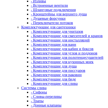
- Изливы
- Встроенные вентили
- Шланговые подключения
- Кронштейны для верхнего душа
- Душевые форсунки
- Переключатели потоков
Комплектующие для сантехники
- Комплектующие для унитазов
- Комплектующие для смесителей и кранов
- Комплектующие для инсталляций
- Комплектующие для ванн
- Комплектующие для кабин и боксов
- Комплектующие для углов и поддонов
- Комплектующие для полотенцесушителей
- Комплектующие для кухонных моек
- Комплектующие для душа
- Комплектующие для писсуаров
- Комплектующие для раковин
- Комплектующие для биде
- Комплектующие для слива
Системы слива
- Сифоны
- Сливы-переливы
- Трапы
- Донные клапаны