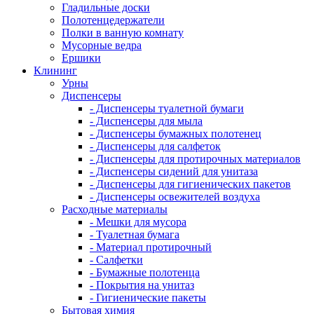
Гладильные доски
Полотенцедержатели
Полки в ванную комнату
Мусорные ведра
Ершики
Клининг
Урны
Диспенсеры
- Диспенсеры туалетной бумаги
- Диспенсеры для мыла
- Диспенсеры бумажных полотенец
- Диспенсеры для салфеток
- Диспенсеры для протирочных материалов
- Диспенсеры сидений для унитаза
- Диспенсеры для гигиенических пакетов
- Диспенсеры освежителей воздуха
Расходные материалы
- Мешки для мусора
- Туалетная бумага
- Материал протирочный
- Салфетки
- Бумажные полотенца
- Покрытия на унитаз
- Гигиенические пакеты
Бытовая химия