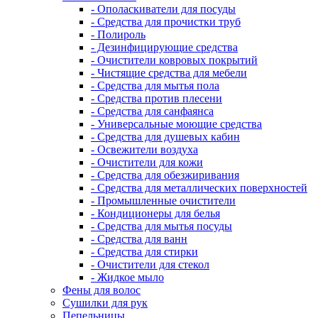
- Ополаскиватели для посуды
- Средства для прочистки труб
- Полироль
- Дезинфицирующие средства
- Очистители ковровых покрытий
- Чистящие средства для мебели
- Средства для мытья пола
- Средства против плесени
- Средства для санфаянса
- Универсальные моющие средства
- Средства для душевых кабин
- Освежители воздуха
- Очистители для кожи
- Средства для обезжиривания
- Средства для металлических поверхностей
- Промышленные очистители
- Кондиционеры для белья
- Средства для мытья посуды
- Средства для ванн
- Средства для стирки
- Очистители для стекол
- Жидкое мыло
Фены для волос
Сушилки для рук
Пепельницы