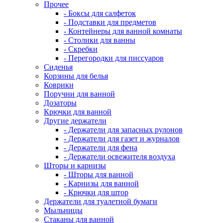
Прочее
- Боксы для салфеток
- Подставки для предметов
- Контейнеры для ванной комнаты
- Столики для ванны
- Скребки
- Перегородки для писсуаров
Сиденья
Корзины для белья
Коврики
Поручни для ванной
Дозаторы
Крючки для ванной
Другие держатели
- Держатели для запасных рулонов
- Держатели для газет и журналов
- Держатели для фена
- Держатели освежителя воздуха
Шторы и карнизы
- Шторы для ванной
- Карнизы для ванной
- Крючки для штор
Держатели для туалетной бумаги
Мыльницы
Стаканы для ванной