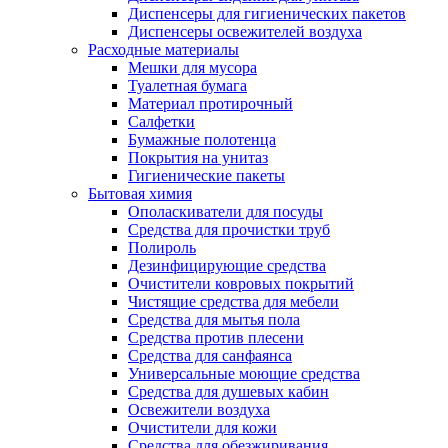
Диспенсеры для гигиенических пакетов
Диспенсеры освежителей воздуха
Расходные материалы
Мешки для мусора
Туалетная бумага
Материал протирочный
Салфетки
Бумажные полотенца
Покрытия на унитаз
Гигиенические пакеты
Бытовая химия
Ополаскиватели для посуды
Средства для прочистки труб
Полироль
Дезинфицирующие средства
Очистители ковровых покрытий
Чистящие средства для мебели
Средства для мытья пола
Средства против плесени
Средства для санфаянса
Универсальные моющие средства
Средства для душевых кабин
Освежители воздуха
Очистители для кожи
Средства для обезжиривания