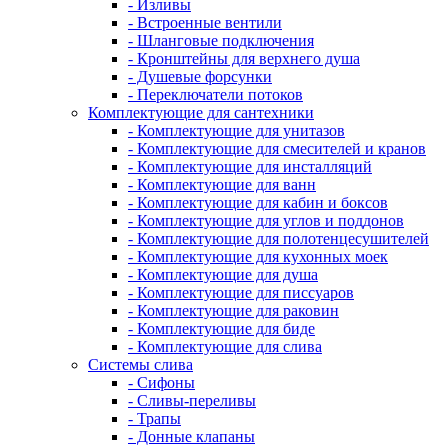
- Изливы
- Встроенные вентили
- Шланговые подключения
- Кронштейны для верхнего душа
- Душевые форсунки
- Переключатели потоков
Комплектующие для сантехники
- Комплектующие для унитазов
- Комплектующие для смесителей и кранов
- Комплектующие для инсталляций
- Комплектующие для ванн
- Комплектующие для кабин и боксов
- Комплектующие для углов и поддонов
- Комплектующие для полотенцесушителей
- Комплектующие для кухонных моек
- Комплектующие для душа
- Комплектующие для писсуаров
- Комплектующие для раковин
- Комплектующие для биде
- Комплектующие для слива
Системы слива
- Сифоны
- Сливы-переливы
- Трапы
- Донные клапаны