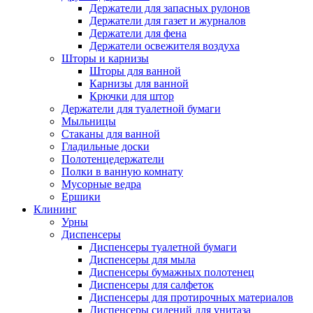
Держатели для запасных рулонов
Держатели для газет и журналов
Держатели для фена
Держатели освежителя воздуха
Шторы и карнизы
Шторы для ванной
Карнизы для ванной
Крючки для штор
Держатели для туалетной бумаги
Мыльницы
Стаканы для ванной
Гладильные доски
Полотенцедержатели
Полки в ванную комнату
Мусорные ведра
Ершики
Клининг
Урны
Диспенсеры
Диспенсеры туалетной бумаги
Диспенсеры для мыла
Диспенсеры бумажных полотенец
Диспенсеры для салфеток
Диспенсеры для протирочных материалов
Диспенсеры сидений для унитаза