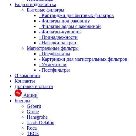
Вода и водоочистка
Бытовые фильтры
- Картриджи для бытовых фильтров
- Фильтры под раковину
- Фильтры рядом с раковиной
- Фильтры-кувшины
- Принадлежности
- Насадки на кран
Магистральные фильтры
- Предфильтры
- Картриджи для магистральных фильтров
- Умягчители
- Постфильтры
О компании
Контакты
Доставка и оплата
Акции
Бренды
Geberit
Grohe
Hansgrohe
Jacob Delafon
Roca
TECE