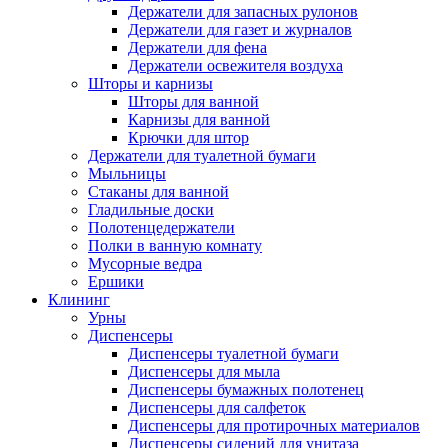
Держатели для запасных рулонов
Держатели для газет и журналов
Держатели для фена
Держатели освежителя воздуха
Шторы и карнизы
Шторы для ванной
Карнизы для ванной
Крючки для штор
Держатели для туалетной бумаги
Мыльницы
Стаканы для ванной
Гладильные доски
Полотенцедержатели
Полки в ванную комнату
Мусорные ведра
Ершики
Клининг
Урны
Диспенсеры
Диспенсеры туалетной бумаги
Диспенсеры для мыла
Диспенсеры бумажных полотенец
Диспенсеры для салфеток
Диспенсеры для протирочных материалов
Диспенсеры сидений для унитаза