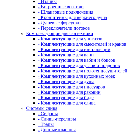
- Изливы
- Встроенные вентили
- Шланговые подключения
- Кронштейны для верхнего душа
- Душевые форсунки
- Переключатели потоков
Комплектующие для сантехники
- Комплектующие для унитазов
- Комплектующие для смесителей и кранов
- Комплектующие для инсталляций
- Комплектующие для ванн
- Комплектующие для кабин и боксов
- Комплектующие для углов и поддонов
- Комплектующие для полотенцесушителей
- Комплектующие для кухонных моек
- Комплектующие для душа
- Комплектующие для писсуаров
- Комплектующие для раковин
- Комплектующие для биде
- Комплектующие для слива
Системы слива
- Сифоны
- Сливы-переливы
- Трапы
- Донные клапаны