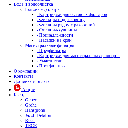
Вода и водоочистка
Бытовые фильтры
- Картриджи для бытовых фильтров
- Фильтры под раковину
- Фильтры рядом с раковиной
- Фильтры-кувшины
- Принадлежности
- Насадки на кран
Магистральные фильтры
- Предфильтры
- Картриджи для магистральных фильтров
- Умягчители
- Постфильтры
О компании
Контакты
Доставка и оплата
Акции
Бренды
Geberit
Grohe
Hansgrohe
Jacob Delafon
Roca
TECE