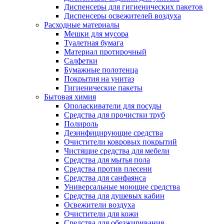
Диспенсеры для гигиенических пакетов
Диспенсеры освежителей воздуха
Расходные материалы
Мешки для мусора
Туалетная бумага
Материал протирочный
Салфетки
Бумажные полотенца
Покрытия на унитаз
Гигиенические пакеты
Бытовая химия
Ополаскиватели для посуды
Средства для прочистки труб
Полироль
Дезинфицирующие средства
Очистители ковровых покрытий
Чистящие средства для мебели
Средства для мытья пола
Средства против плесени
Средства для санфаянса
Универсальные моющие средства
Средства для душевых кабин
Освежители воздуха
Очистители для кожи
Средства для обезжиривания