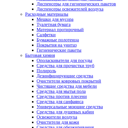
Диспенсеры для гигиенических пакетов
Диспенсеры освежителей воздуха
Расходные материалы
Мешки для мусора
Туалетная бумага
Материал протирочный
Салфетки
Бумажные полотенца
Покрытия на унитаз
Гигиенические пакеты
Бытовая химия
Ополаскиватели для посуды
Средства для прочистки труб
Полироль
Дезинфицирующие средства
Очистители ковровых покрытий
Чистящие средства для мебели
Средства для мытья пола
Средства против плесени
Средства для санфаянса
Универсальные моющие средства
Средства для душевых кабин
Освежители воздуха
Очистители для кожи
Средства для обезжиривания