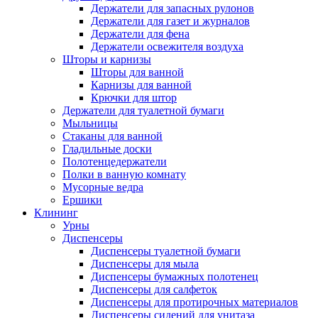
Держатели для запасных рулонов
Держатели для газет и журналов
Держатели для фена
Держатели освежителя воздуха
Шторы и карнизы
Шторы для ванной
Карнизы для ванной
Крючки для штор
Держатели для туалетной бумаги
Мыльницы
Стаканы для ванной
Гладильные доски
Полотенцедержатели
Полки в ванную комнату
Мусорные ведра
Ершики
Клининг
Урны
Диспенсеры
Диспенсеры туалетной бумаги
Диспенсеры для мыла
Диспенсеры бумажных полотенец
Диспенсеры для салфеток
Диспенсеры для протирочных материалов
Диспенсеры сидений для унитаза