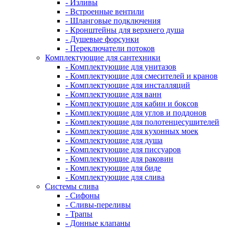
- Изливы
- Встроенные вентили
- Шланговые подключения
- Кронштейны для верхнего душа
- Душевые форсунки
- Переключатели потоков
Комплектующие для сантехники
- Комплектующие для унитазов
- Комплектующие для смесителей и кранов
- Комплектующие для инсталляций
- Комплектующие для ванн
- Комплектующие для кабин и боксов
- Комплектующие для углов и поддонов
- Комплектующие для полотенцесушителей
- Комплектующие для кухонных моек
- Комплектующие для душа
- Комплектующие для писсуаров
- Комплектующие для раковин
- Комплектующие для биде
- Комплектующие для слива
Системы слива
- Сифоны
- Сливы-переливы
- Трапы
- Донные клапаны