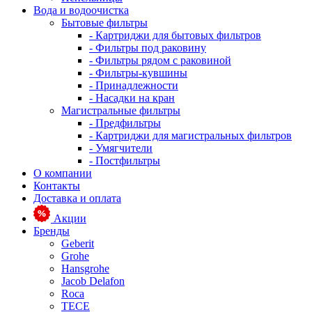
Вода и водоочистка
Бытовые фильтры
- Картриджи для бытовых фильтров
- Фильтры под раковину
- Фильтры рядом с раковиной
- Фильтры-кувшины
- Принадлежности
- Насадки на кран
Магистральные фильтры
- Предфильтры
- Картриджи для магистральных фильтров
- Умягчители
- Постфильтры
О компании
Контакты
Доставка и оплата
Акции
Бренды
Geberit
Grohe
Hansgrohe
Jacob Delafon
Roca
TECE