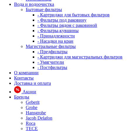
Вода и водоочистка
Бытовые фильтры
- Картриджи для бытовых фильтров
- Фильтры под раковину
- Фильтры рядом с раковиной
- Фильтры-кувшины
- Принадлежности
- Насадки на кран
Магистральные фильтры
- Предфильтры
- Картриджи для магистральных фильтров
- Умягчители
- Постфильтры
О компании
Контакты
Доставка и оплата
Акции
Бренды
Geberit
Grohe
Hansgrohe
Jacob Delafon
Roca
TECE