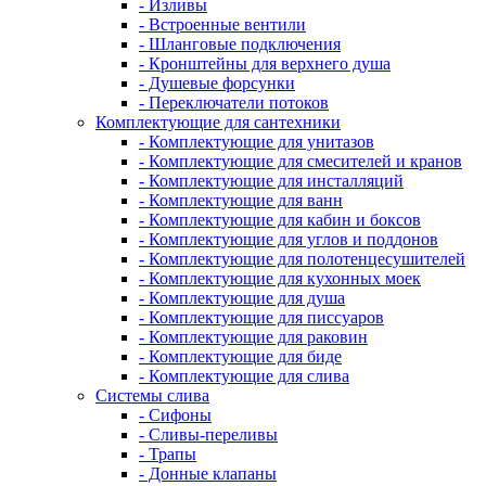
- Изливы
- Встроенные вентили
- Шланговые подключения
- Кронштейны для верхнего душа
- Душевые форсунки
- Переключатели потоков
Комплектующие для сантехники
- Комплектующие для унитазов
- Комплектующие для смесителей и кранов
- Комплектующие для инсталляций
- Комплектующие для ванн
- Комплектующие для кабин и боксов
- Комплектующие для углов и поддонов
- Комплектующие для полотенцесушителей
- Комплектующие для кухонных моек
- Комплектующие для душа
- Комплектующие для писсуаров
- Комплектующие для раковин
- Комплектующие для биде
- Комплектующие для слива
Системы слива
- Сифоны
- Сливы-переливы
- Трапы
- Донные клапаны