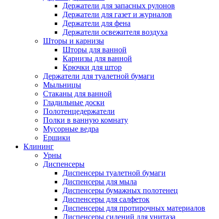
Держатели для запасных рулонов
Держатели для газет и журналов
Держатели для фена
Держатели освежителя воздуха
Шторы и карнизы
Шторы для ванной
Карнизы для ванной
Крючки для штор
Держатели для туалетной бумаги
Мыльницы
Стаканы для ванной
Гладильные доски
Полотенцедержатели
Полки в ванную комнату
Мусорные ведра
Ершики
Клининг
Урны
Диспенсеры
Диспенсеры туалетной бумаги
Диспенсеры для мыла
Диспенсеры бумажных полотенец
Диспенсеры для салфеток
Диспенсеры для протирочных материалов
Диспенсеры сидений для унитаза