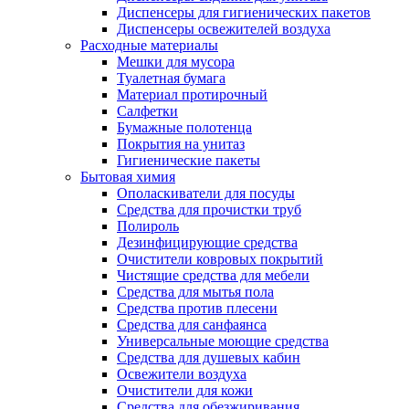
Диспенсеры для гигиенических пакетов
Диспенсеры освежителей воздуха
Расходные материалы
Мешки для мусора
Туалетная бумага
Материал протирочный
Салфетки
Бумажные полотенца
Покрытия на унитаз
Гигиенические пакеты
Бытовая химия
Ополаскиватели для посуды
Средства для прочистки труб
Полироль
Дезинфицирующие средства
Очистители ковровых покрытий
Чистящие средства для мебели
Средства для мытья пола
Средства против плесени
Средства для санфаянса
Универсальные моющие средства
Средства для душевых кабин
Освежители воздуха
Очистители для кожи
Средства для обезжиривания