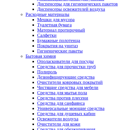
Диспенсеры для гигиенических пакетов
Диспенсеры освежителей воздуха
Расходные материалы
Мешки для мусора
Туалетная бумага
Материал протирочный
Салфетки
Бумажные полотенца
Покрытия на унитаз
Гигиенические пакеты
Бытовая химия
Ополаскиватели для посуды
Средства для прочистки труб
Полироль
Дезинфицирующие средства
Очистители ковровых покрытий
Чистящие средства для мебели
Средства для мытья пола
Средства против плесени
Средства для санфаянса
Универсальные моющие средства
Средства для душевых кабин
Освежители воздуха
Очистители для кожи
Средства для обезжиривания