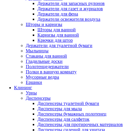
Держатели для запасных рулонов
Держатели для газет и журналов
Держатели для фена
Держатели освежителя воздуха
Шторы и карнизы
Шторы для ванной
Карнизы для ванной
Крючки для штор
Держатели для туалетной бумаги
Мыльницы
Стаканы для ванной
Гладильные доски
Полотенцедержатели
Полки в ванную комнату
Мусорные ведра
Ершики
Клининг
Урны
Диспенсеры
Диспенсеры туалетной бумаги
Диспенсеры для мыла
Диспенсеры бумажных полотенец
Диспенсеры для салфеток
Диспенсеры для протирочных материалов
Диспенсеры сидений для унитаза