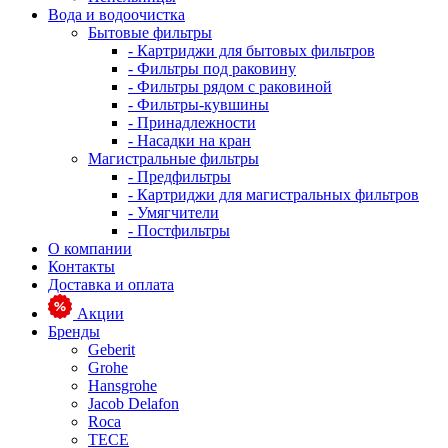
Вода и водоочистка
Бытовые фильтры
- Картриджи для бытовых фильтров
- Фильтры под раковину
- Фильтры рядом с раковиной
- Фильтры-кувшины
- Принадлежности
- Насадки на кран
Магистральные фильтры
- Предфильтры
- Картриджи для магистральных фильтров
- Умягчители
- Постфильтры
О компании
Контакты
Доставка и оплата
Акции
Бренды
Geberit
Grohe
Hansgrohe
Jacob Delafon
Roca
TECE