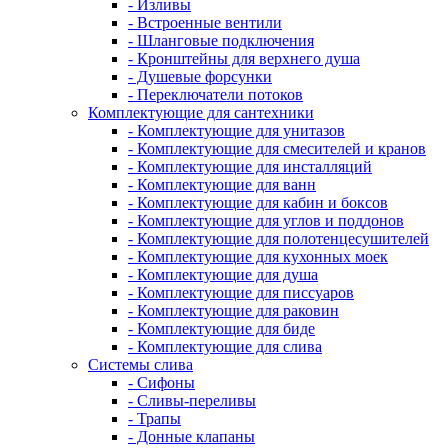
- Изливы
- Встроенные вентили
- Шланговые подключения
- Кронштейны для верхнего душа
- Душевые форсунки
- Переключатели потоков
Комплектующие для сантехники
- Комплектующие для унитазов
- Комплектующие для смесителей и кранов
- Комплектующие для инсталляций
- Комплектующие для ванн
- Комплектующие для кабин и боксов
- Комплектующие для углов и поддонов
- Комплектующие для полотенцесушителей
- Комплектующие для кухонных моек
- Комплектующие для душа
- Комплектующие для писсуаров
- Комплектующие для раковин
- Комплектующие для биде
- Комплектующие для слива
Системы слива
- Сифоны
- Сливы-переливы
- Трапы
- Донные клапаны