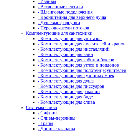
- Изливы
- Встроенные вентили
- Шланговые подключения
- Кронштейны для верхнего душа
- Душевые форсунки
- Переключатели потоков
Комплектующие для сантехники
- Комплектующие для унитазов
- Комплектующие для смесителей и кранов
- Комплектующие для инсталляций
- Комплектующие для ванн
- Комплектующие для кабин и боксов
- Комплектующие для углов и поддонов
- Комплектующие для полотенцесушителей
- Комплектующие для кухонных моек
- Комплектующие для душа
- Комплектующие для писсуаров
- Комплектующие для раковин
- Комплектующие для биде
- Комплектующие для слива
Системы слива
- Сифоны
- Сливы-переливы
- Трапы
- Донные клапаны