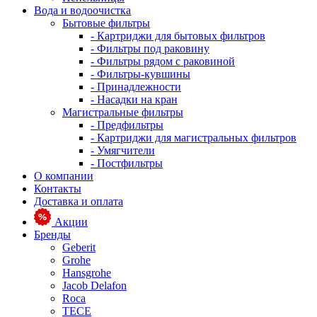
Вода и водоочистка
Бытовые фильтры
- Картриджи для бытовых фильтров
- Фильтры под раковину
- Фильтры рядом с раковиной
- Фильтры-кувшины
- Принадлежности
- Насадки на кран
Магистральные фильтры
- Предфильтры
- Картриджи для магистральных фильтров
- Умягчители
- Постфильтры
О компании
Контакты
Доставка и оплата
Акции
Бренды
Geberit
Grohe
Hansgrohe
Jacob Delafon
Roca
TECE