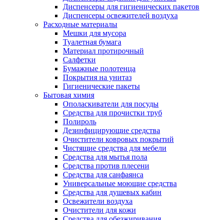
Диспенсеры для гигиенических пакетов
Диспенсеры освежителей воздуха
Расходные материалы
Мешки для мусора
Туалетная бумага
Материал протирочный
Салфетки
Бумажные полотенца
Покрытия на унитаз
Гигиенические пакеты
Бытовая химия
Ополаскиватели для посуды
Средства для прочистки труб
Полироль
Дезинфицирующие средства
Очистители ковровых покрытий
Чистящие средства для мебели
Средства для мытья пола
Средства против плесени
Средства для санфаянса
Универсальные моющие средства
Средства для душевых кабин
Освежители воздуха
Очистители для кожи
Средства для обезжиривания