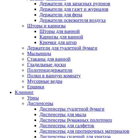
Держатели для запасных рулонов
Держатели для газет и журналов
Держатели для фена
Держатели освежителя воздуха
Шторы и карнизы
Шторы для ванной
Карнизы для ванной
Крючки для штор
Держатели для туалетной бумаги
Мыльницы
Стаканы для ванной
Гладильные доски
Полотенцедержатели
Полки в ванную комнату
Мусорные ведра
Ершики
Клининг
Урны
Диспенсеры
Диспенсеры туалетной бумаги
Диспенсеры для мыла
Диспенсеры бумажных полотенец
Диспенсеры для салфеток
Диспенсеры для протирочных материалов
Диспенсеры сидений для унитаза