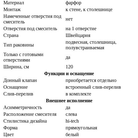
Материал
фарфор
Монтаж
к стене, к столешнице
Намеченные отверстия под
нет
смеситель
Отверстия под смеситель
на 1 отверстие
Страна
Швейцария
подвесная, столешница,
Тип раковины
полувстраиваемая
Только с готовыми
да
отверстиями
Ширина, см
120
Функции и оснащение
Донный клапан
приобретается отдельно
Оснащение
встроенный слив-перелив
Слив-перелив
в комплекте
Внешнее исполнение
Асимметричность
да
Расположение смесителя
слева
Стилистика дизайна
hi-tech
Форма
прямоугольная
Цвет
белый