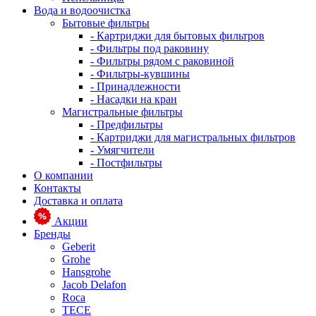
Вода и водоочистка
Бытовые фильтры
- Картриджи для бытовых фильтров
- Фильтры под раковину
- Фильтры рядом с раковиной
- Фильтры-кувшины
- Принадлежности
- Насадки на кран
Магистральные фильтры
- Предфильтры
- Картриджи для магистральных фильтров
- Умягчители
- Постфильтры
О компании
Контакты
Доставка и оплата
Акции
Бренды
Geberit
Grohe
Hansgrohe
Jacob Delafon
Roca
TECE