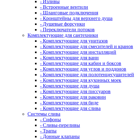
- Изливы
- Встроенные вентили
- Шланговые подключения
- Кронштейны для верхнего душа
- Душевые форсунки
- Переключатели потоков
Комплектующие для сантехники
- Комплектующие для унитазов
- Комплектующие для смесителей и кранов
- Комплектующие для инсталляций
- Комплектующие для ванн
- Комплектующие для кабин и боксов
- Комплектующие для углов и поддонов
- Комплектующие для полотенцесушителей
- Комплектующие для кухонных моек
- Комплектующие для душа
- Комплектующие для писсуаров
- Комплектующие для раковин
- Комплектующие для биде
- Комплектующие для слива
Системы слива
- Сифоны
- Сливы-переливы
- Трапы
- Донные клапаны