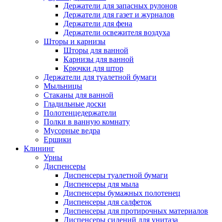
Держатели для запасных рулонов
Держатели для газет и журналов
Держатели для фена
Держатели освежителя воздуха
Шторы и карнизы
Шторы для ванной
Карнизы для ванной
Крючки для штор
Держатели для туалетной бумаги
Мыльницы
Стаканы для ванной
Гладильные доски
Полотенцедержатели
Полки в ванную комнату
Мусорные ведра
Ершики
Клининг
Урны
Диспенсеры
Диспенсеры туалетной бумаги
Диспенсеры для мыла
Диспенсеры бумажных полотенец
Диспенсеры для салфеток
Диспенсеры для протирочных материалов
Диспенсеры сидений для унитаза