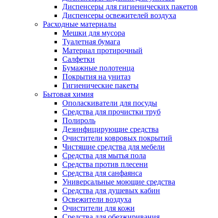
Диспенсеры для гигиенических пакетов
Диспенсеры освежителей воздуха
Расходные материалы
Мешки для мусора
Туалетная бумага
Материал протирочный
Салфетки
Бумажные полотенца
Покрытия на унитаз
Гигиенические пакеты
Бытовая химия
Ополаскиватели для посуды
Средства для прочистки труб
Полироль
Дезинфицирующие средства
Очистители ковровых покрытий
Чистящие средства для мебели
Средства для мытья пола
Средства против плесени
Средства для санфаянса
Универсальные моющие средства
Средства для душевых кабин
Освежители воздуха
Очистители для кожи
Средства для обезжиривания