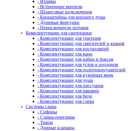
- Изливы
- Встроенные вентили
- Шланговые подключения
- Кронштейны для верхнего душа
- Душевые форсунки
- Переключатели потоков
Комплектующие для сантехники
- Комплектующие для унитазов
- Комплектующие для смесителей и кранов
- Комплектующие для инсталляций
- Комплектующие для ванн
- Комплектующие для кабин и боксов
- Комплектующие для углов и поддонов
- Комплектующие для полотенцесушителей
- Комплектующие для кухонных моек
- Комплектующие для душа
- Комплектующие для писсуаров
- Комплектующие для раковин
- Комплектующие для биде
- Комплектующие для слива
Системы слива
- Сифоны
- Сливы-переливы
- Трапы
- Донные клапаны