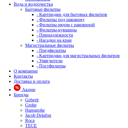
Вода и водоочистка
Бытовые фильтры
- Картриджи для бытовых фильтров
- Фильтры под раковину
- Фильтры рядом с раковиной
- Фильтры-кувшины
- Принадлежности
- Насадки на кран
Магистральные фильтры
- Предфильтры
- Картриджи для магистральных фильтров
- Умягчители
- Постфильтры
О компании
Контакты
Доставка и оплата
Акции
Бренды
Geberit
Grohe
Hansgrohe
Jacob Delafon
Roca
TECE