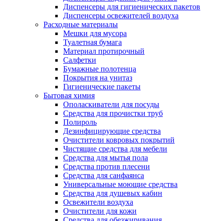
Диспенсеры для гигиенических пакетов
Диспенсеры освежителей воздуха
Расходные материалы
Мешки для мусора
Туалетная бумага
Материал протирочный
Салфетки
Бумажные полотенца
Покрытия на унитаз
Гигиенические пакеты
Бытовая химия
Ополаскиватели для посуды
Средства для прочистки труб
Полироль
Дезинфицирующие средства
Очистители ковровых покрытий
Чистящие средства для мебели
Средства для мытья пола
Средства против плесени
Средства для санфаянса
Универсальные моющие средства
Средства для душевых кабин
Освежители воздуха
Очистители для кожи
Средства для обезжиривания