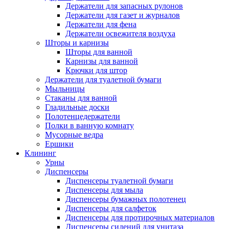
Держатели для запасных рулонов
Держатели для газет и журналов
Держатели для фена
Держатели освежителя воздуха
Шторы и карнизы
Шторы для ванной
Карнизы для ванной
Крючки для штор
Держатели для туалетной бумаги
Мыльницы
Стаканы для ванной
Гладильные доски
Полотенцедержатели
Полки в ванную комнату
Мусорные ведра
Ершики
Клининг
Урны
Диспенсеры
Диспенсеры туалетной бумаги
Диспенсеры для мыла
Диспенсеры бумажных полотенец
Диспенсеры для салфеток
Диспенсеры для протирочных материалов
Диспенсеры сидений для унитаза