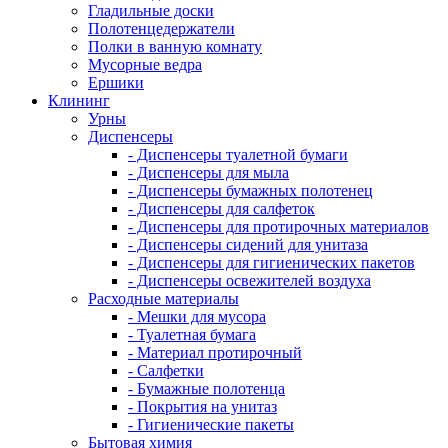
Гладильные доски
Полотенцедержатели
Полки в ванную комнату
Мусорные ведра
Ершики
Клининг
Урны
Диспенсеры
- Диспенсеры туалетной бумаги
- Диспенсеры для мыла
- Диспенсеры бумажных полотенец
- Диспенсеры для салфеток
- Диспенсеры для протирочных материалов
- Диспенсеры сидений для унитаза
- Диспенсеры для гигиенических пакетов
- Диспенсеры освежителей воздуха
Расходные материалы
- Мешки для мусора
- Туалетная бумага
- Материал протирочный
- Салфетки
- Бумажные полотенца
- Покрытия на унитаз
- Гигиенические пакеты
Бытовая химия