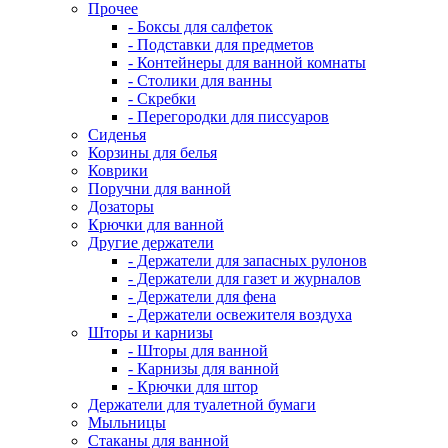
Прочее
- Боксы для салфеток
- Подставки для предметов
- Контейнеры для ванной комнаты
- Столики для ванны
- Скребки
- Перегородки для писсуаров
Сиденья
Корзины для белья
Коврики
Поручни для ванной
Дозаторы
Крючки для ванной
Другие держатели
- Держатели для запасных рулонов
- Держатели для газет и журналов
- Держатели для фена
- Держатели освежителя воздуха
Шторы и карнизы
- Шторы для ванной
- Карнизы для ванной
- Крючки для штор
Держатели для туалетной бумаги
Мыльницы
Стаканы для ванной