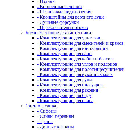
- Изливы
- Встроенные вентили
- Шланговые подключения
- Кронштейны для верхнего душа
- Душевые форсунки
- Переключатели потоков
Комплектующие для сантехники
- Комплектующие для унитазов
- Комплектующие для смесителей и кранов
- Комплектующие для инсталляций
- Комплектующие для ванн
- Комплектующие для кабин и боксов
- Комплектующие для углов и поддонов
- Комплектующие для полотенцесушителей
- Комплектующие для кухонных моек
- Комплектующие для душа
- Комплектующие для писсуаров
- Комплектующие для раковин
- Комплектующие для биде
- Комплектующие для слива
Системы слива
- Сифоны
- Сливы-переливы
- Трапы
- Донные клапаны