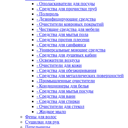
- Ополаскиватели для посуды
- Средства для прочистки труб
- Полироль
- Дезинфицирующие средства
- Очистители ковровых покрытий
- Чистящие средства для мебели
- Средства для мытья пола
- Средства против плесени
- Средства для санфаянса
- Универсальные моющие средства
- Средства для душевых кабин
- Освежители воздуха
- Очистители для кожи
- Средства для обезжиривания
- Средства для металлических поверхностей
- Промышленные очистители
- Кондиционеры для белья
- Средства для мытья посуды
- Средства для ванн
- Средства для стирки
- Очистители для стекол
- Жидкое мыло
Фены для волос
Сушилки для рук
Пепельницы