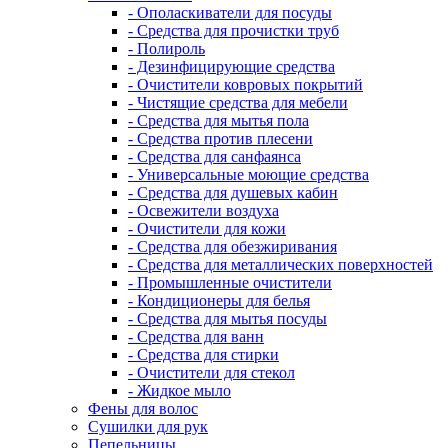
- Ополаскиватели для посуды
- Средства для прочистки труб
- Полироль
- Дезинфицирующие средства
- Очистители ковровых покрытий
- Чистящие средства для мебели
- Средства для мытья пола
- Средства против плесени
- Средства для санфаянса
- Универсальные моющие средства
- Средства для душевых кабин
- Освежители воздуха
- Очистители для кожи
- Средства для обезжиривания
- Средства для металлических поверхностей
- Промышленные очистители
- Кондиционеры для белья
- Средства для мытья посуды
- Средства для ванн
- Средства для стирки
- Очистители для стекол
- Жидкое мыло
Фены для волос
Сушилки для рук
Пепельницы