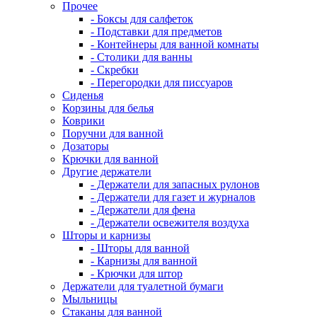
Прочее
- Боксы для салфеток
- Подставки для предметов
- Контейнеры для ванной комнаты
- Столики для ванны
- Скребки
- Перегородки для писсуаров
Сиденья
Корзины для белья
Коврики
Поручни для ванной
Дозаторы
Крючки для ванной
Другие держатели
- Держатели для запасных рулонов
- Держатели для газет и журналов
- Держатели для фена
- Держатели освежителя воздуха
Шторы и карнизы
- Шторы для ванной
- Карнизы для ванной
- Крючки для штор
Держатели для туалетной бумаги
Мыльницы
Стаканы для ванной