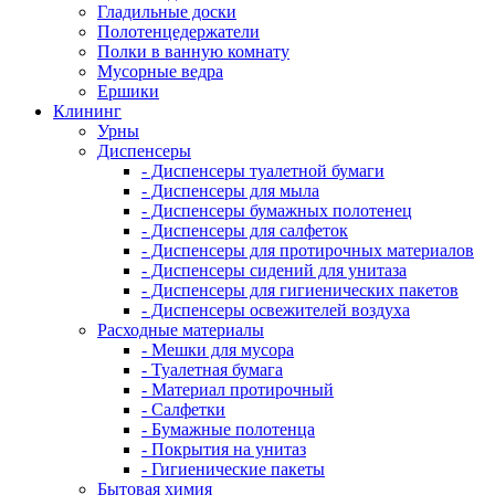
Гладильные доски
Полотенцедержатели
Полки в ванную комнату
Мусорные ведра
Ершики
Клининг
Урны
Диспенсеры
- Диспенсеры туалетной бумаги
- Диспенсеры для мыла
- Диспенсеры бумажных полотенец
- Диспенсеры для салфеток
- Диспенсеры для протирочных материалов
- Диспенсеры сидений для унитаза
- Диспенсеры для гигиенических пакетов
- Диспенсеры освежителей воздуха
Расходные материалы
- Мешки для мусора
- Туалетная бумага
- Материал протирочный
- Салфетки
- Бумажные полотенца
- Покрытия на унитаз
- Гигиенические пакеты
Бытовая химия