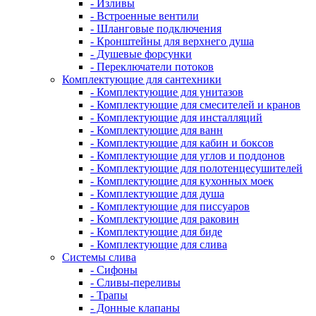
- Изливы
- Встроенные вентили
- Шланговые подключения
- Кронштейны для верхнего душа
- Душевые форсунки
- Переключатели потоков
Комплектующие для сантехники
- Комплектующие для унитазов
- Комплектующие для смесителей и кранов
- Комплектующие для инсталляций
- Комплектующие для ванн
- Комплектующие для кабин и боксов
- Комплектующие для углов и поддонов
- Комплектующие для полотенцесушителей
- Комплектующие для кухонных моек
- Комплектующие для душа
- Комплектующие для писсуаров
- Комплектующие для раковин
- Комплектующие для биде
- Комплектующие для слива
Системы слива
- Сифоны
- Сливы-переливы
- Трапы
- Донные клапаны