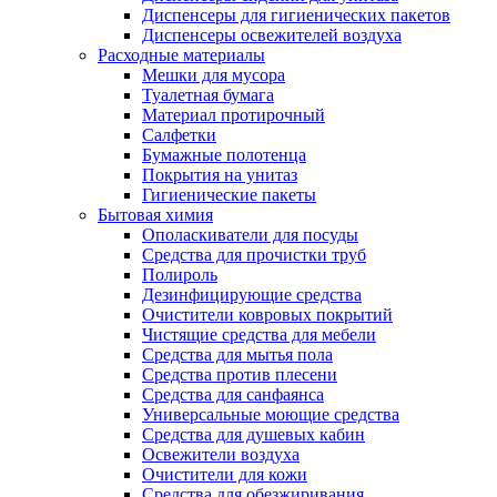
Диспенсеры для гигиенических пакетов
Диспенсеры освежителей воздуха
Расходные материалы
Мешки для мусора
Туалетная бумага
Материал протирочный
Салфетки
Бумажные полотенца
Покрытия на унитаз
Гигиенические пакеты
Бытовая химия
Ополаскиватели для посуды
Средства для прочистки труб
Полироль
Дезинфицирующие средства
Очистители ковровых покрытий
Чистящие средства для мебели
Средства для мытья пола
Средства против плесени
Средства для санфаянса
Универсальные моющие средства
Средства для душевых кабин
Освежители воздуха
Очистители для кожи
Средства для обезжиривания