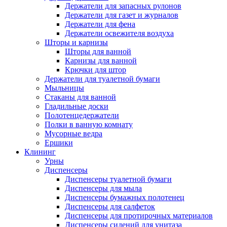
Держатели для запасных рулонов
Держатели для газет и журналов
Держатели для фена
Держатели освежителя воздуха
Шторы и карнизы
Шторы для ванной
Карнизы для ванной
Крючки для штор
Держатели для туалетной бумаги
Мыльницы
Стаканы для ванной
Гладильные доски
Полотенцедержатели
Полки в ванную комнату
Мусорные ведра
Ершики
Клининг
Урны
Диспенсеры
Диспенсеры туалетной бумаги
Диспенсеры для мыла
Диспенсеры бумажных полотенец
Диспенсеры для салфеток
Диспенсеры для протирочных материалов
Диспенсеры сидений для унитаза