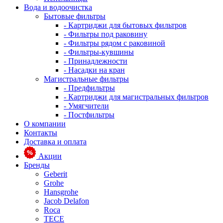
Вода и водоочистка
Бытовые фильтры
- Картриджи для бытовых фильтров
- Фильтры под раковину
- Фильтры рядом с раковиной
- Фильтры-кувшины
- Принадлежности
- Насадки на кран
Магистральные фильтры
- Предфильтры
- Картриджи для магистральных фильтров
- Умягчители
- Постфильтры
О компании
Контакты
Доставка и оплата
Акции
Бренды
Geberit
Grohe
Hansgrohe
Jacob Delafon
Roca
TECE