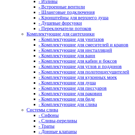
- Изливы
- Встроенные вентили
- Шланговые подключения
- Кронштейны для верхнего душа
- Душевые форсунки
- Переключатели потоков
Комплектующие для сантехники
- Комплектующие для унитазов
- Комплектующие для смесителей и кранов
- Комплектующие для инсталляций
- Комплектующие для ванн
- Комплектующие для кабин и боксов
- Комплектующие для углов и поддонов
- Комплектующие для полотенцесушителей
- Комплектующие для кухонных моек
- Комплектующие для душа
- Комплектующие для писсуаров
- Комплектующие для раковин
- Комплектующие для биде
- Комплектующие для слива
Системы слива
- Сифоны
- Сливы-переливы
- Трапы
- Донные клапаны