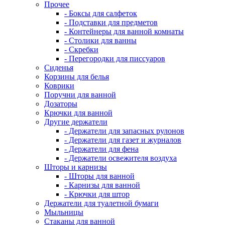
Прочее
- Боксы для салфеток
- Подставки для предметов
- Контейнеры для ванной комнаты
- Столики для ванны
- Скребки
- Перегородки для писсуаров
Сиденья
Корзины для белья
Коврики
Поручни для ванной
Дозаторы
Крючки для ванной
Другие держатели
- Держатели для запасных рулонов
- Держатели для газет и журналов
- Держатели для фена
- Держатели освежителя воздуха
Шторы и карнизы
- Шторы для ванной
- Карнизы для ванной
- Крючки для штор
Держатели для туалетной бумаги
Мыльницы
Стаканы для ванной