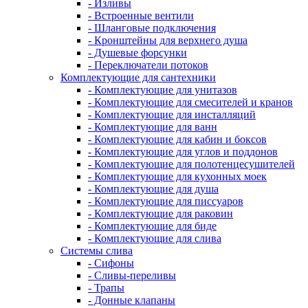
- Изливы
- Встроенные вентили
- Шланговые подключения
- Кронштейны для верхнего душа
- Душевые форсунки
- Переключатели потоков
Комплектующие для сантехники
- Комплектующие для унитазов
- Комплектующие для смесителей и кранов
- Комплектующие для инсталляций
- Комплектующие для ванн
- Комплектующие для кабин и боксов
- Комплектующие для углов и поддонов
- Комплектующие для полотенцесушителей
- Комплектующие для кухонных моек
- Комплектующие для душа
- Комплектующие для писсуаров
- Комплектующие для раковин
- Комплектующие для биде
- Комплектующие для слива
Системы слива
- Сифоны
- Сливы-переливы
- Трапы
- Донные клапаны