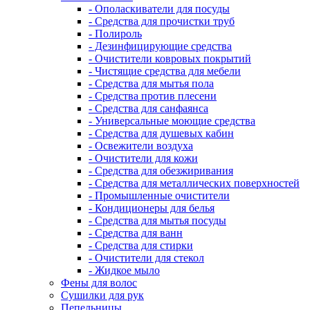
- Ополаскиватели для посуды
- Средства для прочистки труб
- Полироль
- Дезинфицирующие средства
- Очистители ковровых покрытий
- Чистящие средства для мебели
- Средства для мытья пола
- Средства против плесени
- Средства для санфаянса
- Универсальные моющие средства
- Средства для душевых кабин
- Освежители воздуха
- Очистители для кожи
- Средства для обезжиривания
- Средства для металлических поверхностей
- Промышленные очистители
- Кондиционеры для белья
- Средства для мытья посуды
- Средства для ванн
- Средства для стирки
- Очистители для стекол
- Жидкое мыло
Фены для волос
Сушилки для рук
Пепельницы