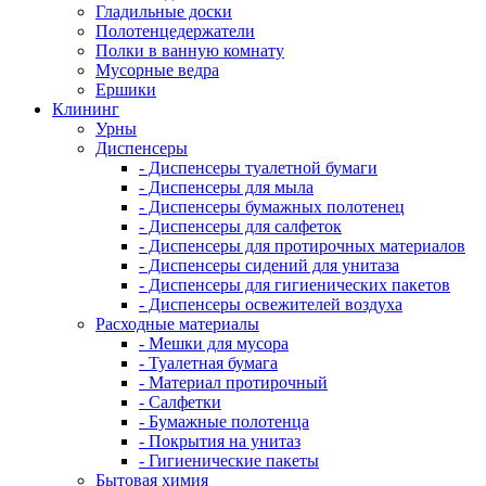
Гладильные доски
Полотенцедержатели
Полки в ванную комнату
Мусорные ведра
Ершики
Клининг
Урны
Диспенсеры
- Диспенсеры туалетной бумаги
- Диспенсеры для мыла
- Диспенсеры бумажных полотенец
- Диспенсеры для салфеток
- Диспенсеры для протирочных материалов
- Диспенсеры сидений для унитаза
- Диспенсеры для гигиенических пакетов
- Диспенсеры освежителей воздуха
Расходные материалы
- Мешки для мусора
- Туалетная бумага
- Материал протирочный
- Салфетки
- Бумажные полотенца
- Покрытия на унитаз
- Гигиенические пакеты
Бытовая химия