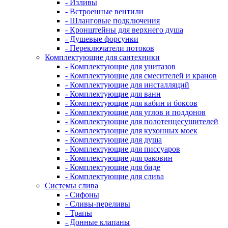
- Изливы
- Встроенные вентили
- Шланговые подключения
- Кронштейны для верхнего душа
- Душевые форсунки
- Переключатели потоков
Комплектующие для сантехники
- Комплектующие для унитазов
- Комплектующие для смесителей и кранов
- Комплектующие для инсталляций
- Комплектующие для ванн
- Комплектующие для кабин и боксов
- Комплектующие для углов и поддонов
- Комплектующие для полотенцесушителей
- Комплектующие для кухонных моек
- Комплектующие для душа
- Комплектующие для писсуаров
- Комплектующие для раковин
- Комплектующие для биде
- Комплектующие для слива
Системы слива
- Сифоны
- Сливы-переливы
- Трапы
- Донные клапаны