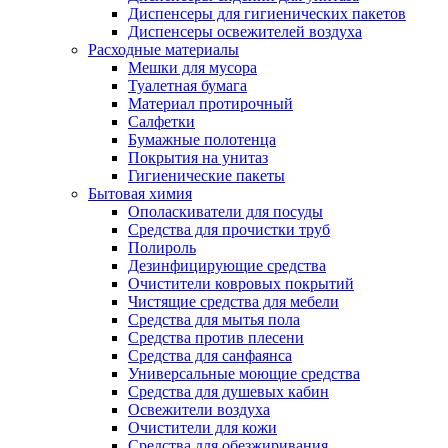
Диспенсеры для гигиенических пакетов
Диспенсеры освежителей воздуха
Расходные материалы
Мешки для мусора
Туалетная бумага
Материал протирочный
Салфетки
Бумажные полотенца
Покрытия на унитаз
Гигиенические пакеты
Бытовая химия
Ополаскиватели для посуды
Средства для прочистки труб
Полироль
Дезинфицирующие средства
Очистители ковровых покрытий
Чистящие средства для мебели
Средства для мытья пола
Средства против плесени
Средства для санфаянса
Универсальные моющие средства
Средства для душевых кабин
Освежители воздуха
Очистители для кожи
Средства для обезжиривания