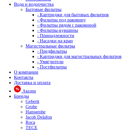
Вода и водоочистка
Бытовые фильтры
- Картриджи для бытовых фильтров
- Фильтры под раковину
- Фильтры рядом с раковиной
- Фильтры-кувшины
- Принадлежности
- Насадки на кран
Магистральные фильтры
- Предфильтры
- Картриджи для магистральных фильтров
- Умягчители
- Постфильтры
О компании
Контакты
Доставка и оплата
Акции
Бренды
Geberit
Grohe
Hansgrohe
Jacob Delafon
Roca
TECE