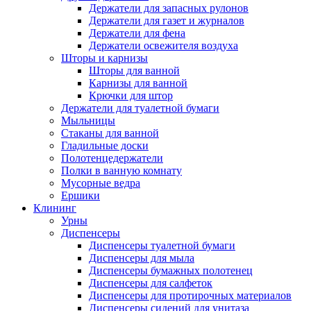
Держатели для запасных рулонов
Держатели для газет и журналов
Держатели для фена
Держатели освежителя воздуха
Шторы и карнизы
Шторы для ванной
Карнизы для ванной
Крючки для штор
Держатели для туалетной бумаги
Мыльницы
Стаканы для ванной
Гладильные доски
Полотенцедержатели
Полки в ванную комнату
Мусорные ведра
Ершики
Клининг
Урны
Диспенсеры
Диспенсеры туалетной бумаги
Диспенсеры для мыла
Диспенсеры бумажных полотенец
Диспенсеры для салфеток
Диспенсеры для протирочных материалов
Диспенсеры сидений для унитаза