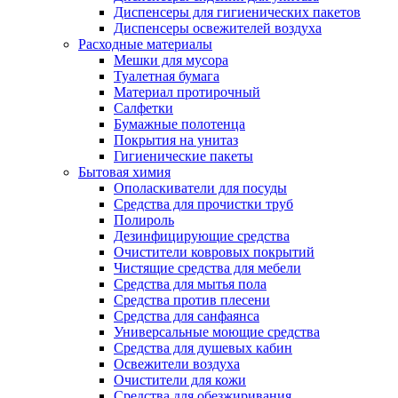
Диспенсеры для гигиенических пакетов
Диспенсеры освежителей воздуха
Расходные материалы
Мешки для мусора
Туалетная бумага
Материал протирочный
Салфетки
Бумажные полотенца
Покрытия на унитаз
Гигиенические пакеты
Бытовая химия
Ополаскиватели для посуды
Средства для прочистки труб
Полироль
Дезинфицирующие средства
Очистители ковровых покрытий
Чистящие средства для мебели
Средства для мытья пола
Средства против плесени
Средства для санфаянса
Универсальные моющие средства
Средства для душевых кабин
Освежители воздуха
Очистители для кожи
Средства для обезжиривания