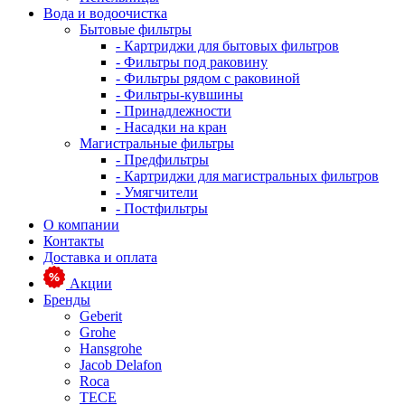
Вода и водоочистка
Бытовые фильтры
- Картриджи для бытовых фильтров
- Фильтры под раковину
- Фильтры рядом с раковиной
- Фильтры-кувшины
- Принадлежности
- Насадки на кран
Магистральные фильтры
- Предфильтры
- Картриджи для магистральных фильтров
- Умягчители
- Постфильтры
О компании
Контакты
Доставка и оплата
Акции
Бренды
Geberit
Grohe
Hansgrohe
Jacob Delafon
Roca
TECE