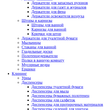
Держатели для запасных рулонов
Держатели для газет и журналов
Держатели для фена
Держатели освежителя воздуха
Шторы и карнизы
Шторы для ванной
Карнизы для ванной
Крючки для штор
Держатели для туалетной бумаги
Мыльницы
Стаканы для ванной
Гладильные доски
Полотенцедержатели
Полки в ванную комнату
Мусорные ведра
Ершики
Клининг
Урны
Диспенсеры
Диспенсеры туалетной бумаги
Диспенсеры для мыла
Диспенсеры бумажных полотенец
Диспенсеры для салфеток
Диспенсеры для протирочных материалов
Диспенсеры сидений для унитаза