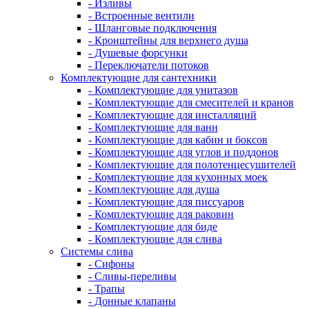
- Изливы
- Встроенные вентили
- Шланговые подключения
- Кронштейны для верхнего душа
- Душевые форсунки
- Переключатели потоков
Комплектующие для сантехники
- Комплектующие для унитазов
- Комплектующие для смесителей и кранов
- Комплектующие для инсталляций
- Комплектующие для ванн
- Комплектующие для кабин и боксов
- Комплектующие для углов и поддонов
- Комплектующие для полотенцесушителей
- Комплектующие для кухонных моек
- Комплектующие для душа
- Комплектующие для писсуаров
- Комплектующие для раковин
- Комплектующие для биде
- Комплектующие для слива
Системы слива
- Сифоны
- Сливы-переливы
- Трапы
- Донные клапаны