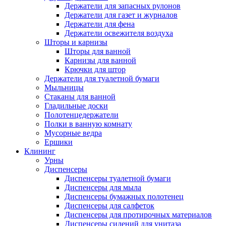
Держатели для запасных рулонов
Держатели для газет и журналов
Держатели для фена
Держатели освежителя воздуха
Шторы и карнизы
Шторы для ванной
Карнизы для ванной
Крючки для штор
Держатели для туалетной бумаги
Мыльницы
Стаканы для ванной
Гладильные доски
Полотенцедержатели
Полки в ванную комнату
Мусорные ведра
Ершики
Клининг
Урны
Диспенсеры
Диспенсеры туалетной бумаги
Диспенсеры для мыла
Диспенсеры бумажных полотенец
Диспенсеры для салфеток
Диспенсеры для протирочных материалов
Диспенсеры сидений для унитаза