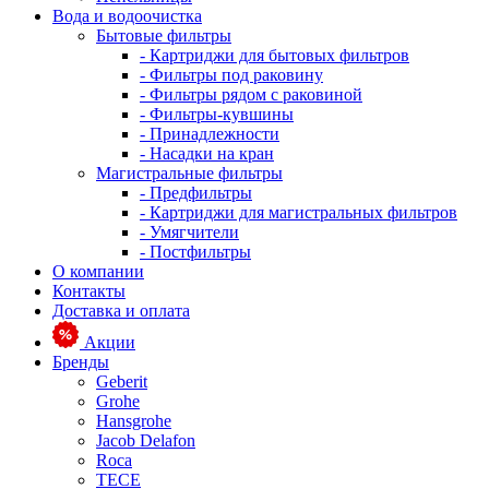
Вода и водоочистка
Бытовые фильтры
- Картриджи для бытовых фильтров
- Фильтры под раковину
- Фильтры рядом с раковиной
- Фильтры-кувшины
- Принадлежности
- Насадки на кран
Магистральные фильтры
- Предфильтры
- Картриджи для магистральных фильтров
- Умягчители
- Постфильтры
О компании
Контакты
Доставка и оплата
Акции
Бренды
Geberit
Grohe
Hansgrohe
Jacob Delafon
Roca
TECE