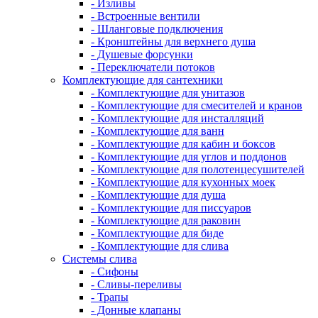
- Изливы
- Встроенные вентили
- Шланговые подключения
- Кронштейны для верхнего душа
- Душевые форсунки
- Переключатели потоков
Комплектующие для сантехники
- Комплектующие для унитазов
- Комплектующие для смесителей и кранов
- Комплектующие для инсталляций
- Комплектующие для ванн
- Комплектующие для кабин и боксов
- Комплектующие для углов и поддонов
- Комплектующие для полотенцесушителей
- Комплектующие для кухонных моек
- Комплектующие для душа
- Комплектующие для писсуаров
- Комплектующие для раковин
- Комплектующие для биде
- Комплектующие для слива
Системы слива
- Сифоны
- Сливы-переливы
- Трапы
- Донные клапаны