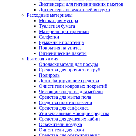
Диспенсеры для гигиенических пакетов
Диспенсеры освежителей воздуха
Расходные материалы
Мешки для мусора
Туалетная бумага
Материал протирочный
Салфетки
Бумажные полотенца
Покрытия на унитаз
Гигиенические пакеты
Бытовая химия
Ополаскиватели для посуды
Средства для прочистки труб
Полироль
Дезинфицирующие средства
Очистители ковровых покрытий
Чистящие средства для мебели
Средства для мытья пола
Средства против плесени
Средства для санфаянса
Универсальные моющие средства
Средства для душевых кабин
Освежители воздуха
Очистители для кожи
Средства для обезжиривания