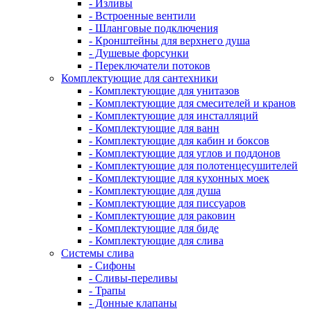
- Изливы
- Встроенные вентили
- Шланговые подключения
- Кронштейны для верхнего душа
- Душевые форсунки
- Переключатели потоков
Комплектующие для сантехники
- Комплектующие для унитазов
- Комплектующие для смесителей и кранов
- Комплектующие для инсталляций
- Комплектующие для ванн
- Комплектующие для кабин и боксов
- Комплектующие для углов и поддонов
- Комплектующие для полотенцесушителей
- Комплектующие для кухонных моек
- Комплектующие для душа
- Комплектующие для писсуаров
- Комплектующие для раковин
- Комплектующие для биде
- Комплектующие для слива
Системы слива
- Сифоны
- Сливы-переливы
- Трапы
- Донные клапаны