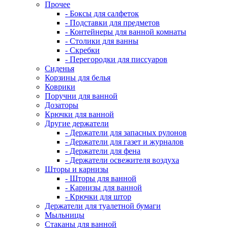
Прочее
- Боксы для салфеток
- Подставки для предметов
- Контейнеры для ванной комнаты
- Столики для ванны
- Скребки
- Перегородки для писсуаров
Сиденья
Корзины для белья
Коврики
Поручни для ванной
Дозаторы
Крючки для ванной
Другие держатели
- Держатели для запасных рулонов
- Держатели для газет и журналов
- Держатели для фена
- Держатели освежителя воздуха
Шторы и карнизы
- Шторы для ванной
- Карнизы для ванной
- Крючки для штор
Держатели для туалетной бумаги
Мыльницы
Стаканы для ванной