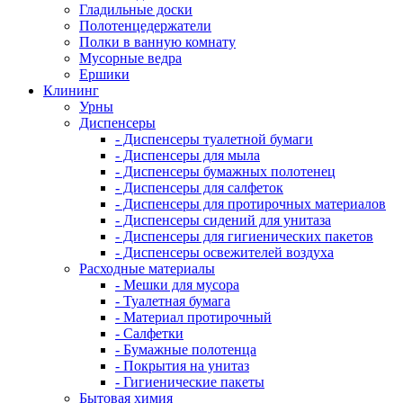
Гладильные доски
Полотенцедержатели
Полки в ванную комнату
Мусорные ведра
Ершики
Клининг
Урны
Диспенсеры
- Диспенсеры туалетной бумаги
- Диспенсеры для мыла
- Диспенсеры бумажных полотенец
- Диспенсеры для салфеток
- Диспенсеры для протирочных материалов
- Диспенсеры сидений для унитаза
- Диспенсеры для гигиенических пакетов
- Диспенсеры освежителей воздуха
Расходные материалы
- Мешки для мусора
- Туалетная бумага
- Материал протирочный
- Салфетки
- Бумажные полотенца
- Покрытия на унитаз
- Гигиенические пакеты
Бытовая химия