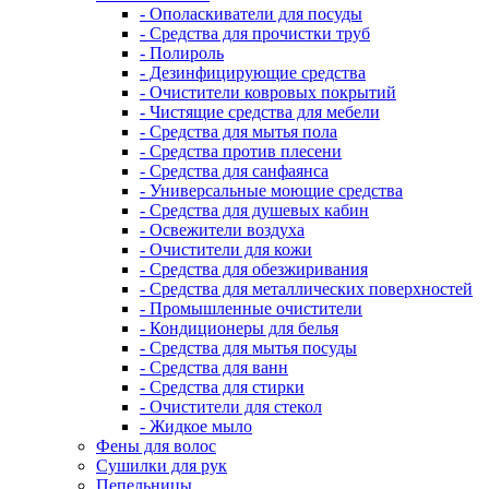
- Ополаскиватели для посуды
- Средства для прочистки труб
- Полироль
- Дезинфицирующие средства
- Очистители ковровых покрытий
- Чистящие средства для мебели
- Средства для мытья пола
- Средства против плесени
- Средства для санфаянса
- Универсальные моющие средства
- Средства для душевых кабин
- Освежители воздуха
- Очистители для кожи
- Средства для обезжиривания
- Средства для металлических поверхностей
- Промышленные очистители
- Кондиционеры для белья
- Средства для мытья посуды
- Средства для ванн
- Средства для стирки
- Очистители для стекол
- Жидкое мыло
Фены для волос
Сушилки для рук
Пепельницы