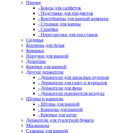
Прочее
- Боксы для салфеток
- Подставки для предметов
- Контейнеры для ванной комнаты
- Столики для ванны
- Скребки
- Перегородки для писсуаров
Сиденья
Корзины для белья
Коврики
Поручни для ванной
Дозаторы
Крючки для ванной
Другие держатели
- Держатели для запасных рулонов
- Держатели для газет и журналов
- Держатели для фена
- Держатели освежителя воздуха
Шторы и карнизы
- Шторы для ванной
- Карнизы для ванной
- Крючки для штор
Держатели для туалетной бумаги
Мыльницы
Стаканы для ванной