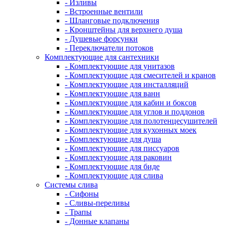
- Изливы
- Встроенные вентили
- Шланговые подключения
- Кронштейны для верхнего душа
- Душевые форсунки
- Переключатели потоков
Комплектующие для сантехники
- Комплектующие для унитазов
- Комплектующие для смесителей и кранов
- Комплектующие для инсталляций
- Комплектующие для ванн
- Комплектующие для кабин и боксов
- Комплектующие для углов и поддонов
- Комплектующие для полотенцесушителей
- Комплектующие для кухонных моек
- Комплектующие для душа
- Комплектующие для писсуаров
- Комплектующие для раковин
- Комплектующие для биде
- Комплектующие для слива
Системы слива
- Сифоны
- Сливы-переливы
- Трапы
- Донные клапаны