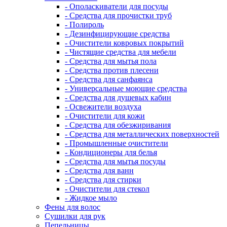
- Ополаскиватели для посуды
- Средства для прочистки труб
- Полироль
- Дезинфицирующие средства
- Очистители ковровых покрытий
- Чистящие средства для мебели
- Средства для мытья пола
- Средства против плесени
- Средства для санфаянса
- Универсальные моющие средства
- Средства для душевых кабин
- Освежители воздуха
- Очистители для кожи
- Средства для обезжиривания
- Средства для металлических поверхностей
- Промышленные очистители
- Кондиционеры для белья
- Средства для мытья посуды
- Средства для ванн
- Средства для стирки
- Очистители для стекол
- Жидкое мыло
Фены для волос
Сушилки для рук
Пепельницы