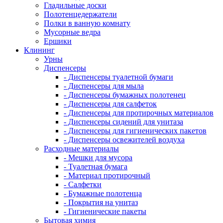
Гладильные доски
Полотенцедержатели
Полки в ванную комнату
Мусорные ведра
Ершики
Клининг
Урны
Диспенсеры
- Диспенсеры туалетной бумаги
- Диспенсеры для мыла
- Диспенсеры бумажных полотенец
- Диспенсеры для салфеток
- Диспенсеры для протирочных материалов
- Диспенсеры сидений для унитаза
- Диспенсеры для гигиенических пакетов
- Диспенсеры освежителей воздуха
Расходные материалы
- Мешки для мусора
- Туалетная бумага
- Материал протирочный
- Салфетки
- Бумажные полотенца
- Покрытия на унитаз
- Гигиенические пакеты
Бытовая химия