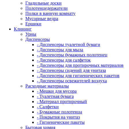
Гладильные доски
Полотенцедержатели
Полки в ванную комнату
Мусорные ведра
Ершики
Клининг
Урны
Диспенсеры
- Диспенсеры туалетной бумаги
- Диспенсеры для мыла
- Диспенсеры бумажных полотенец
- Диспенсеры для салфеток
- Диспенсеры для протирочных материалов
- Диспенсеры сидений для унитаза
- Диспенсеры для гигиенических пакетов
- Диспенсеры освежителей воздуха
Расходные материалы
- Мешки для мусора
- Туалетная бумага
- Материал протирочный
- Салфетки
- Бумажные полотенца
- Покрытия на унитаз
- Гигиенические пакеты
Бытовая химия