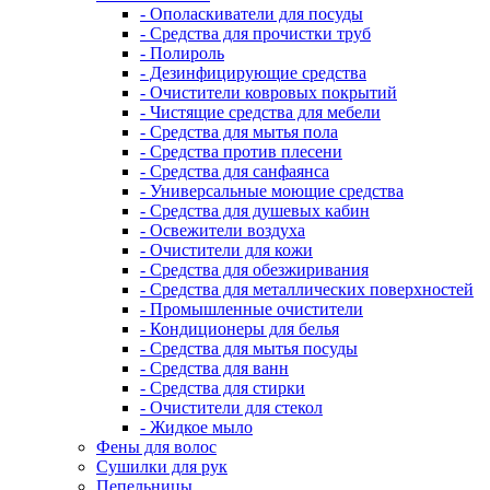
- Ополаскиватели для посуды
- Средства для прочистки труб
- Полироль
- Дезинфицирующие средства
- Очистители ковровых покрытий
- Чистящие средства для мебели
- Средства для мытья пола
- Средства против плесени
- Средства для санфаянса
- Универсальные моющие средства
- Средства для душевых кабин
- Освежители воздуха
- Очистители для кожи
- Средства для обезжиривания
- Средства для металлических поверхностей
- Промышленные очистители
- Кондиционеры для белья
- Средства для мытья посуды
- Средства для ванн
- Средства для стирки
- Очистители для стекол
- Жидкое мыло
Фены для волос
Сушилки для рук
Пепельницы