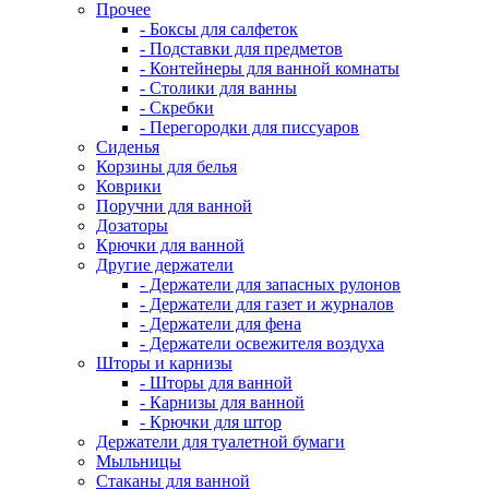
Прочее
- Боксы для салфеток
- Подставки для предметов
- Контейнеры для ванной комнаты
- Столики для ванны
- Скребки
- Перегородки для писсуаров
Сиденья
Корзины для белья
Коврики
Поручни для ванной
Дозаторы
Крючки для ванной
Другие держатели
- Держатели для запасных рулонов
- Держатели для газет и журналов
- Держатели для фена
- Держатели освежителя воздуха
Шторы и карнизы
- Шторы для ванной
- Карнизы для ванной
- Крючки для штор
Держатели для туалетной бумаги
Мыльницы
Стаканы для ванной