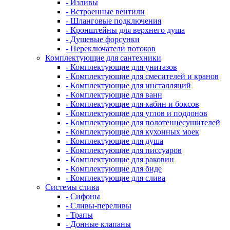
- Изливы
- Встроенные вентили
- Шланговые подключения
- Кронштейны для верхнего душа
- Душевые форсунки
- Переключатели потоков
Комплектующие для сантехники
- Комплектующие для унитазов
- Комплектующие для смесителей и кранов
- Комплектующие для инсталляций
- Комплектующие для ванн
- Комплектующие для кабин и боксов
- Комплектующие для углов и поддонов
- Комплектующие для полотенцесушителей
- Комплектующие для кухонных моек
- Комплектующие для душа
- Комплектующие для писсуаров
- Комплектующие для раковин
- Комплектующие для биде
- Комплектующие для слива
Системы слива
- Сифоны
- Сливы-переливы
- Трапы
- Донные клапаны