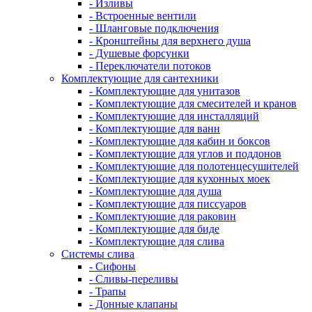
- Изливы
- Встроенные вентили
- Шланговые подключения
- Кронштейны для верхнего душа
- Душевые форсунки
- Переключатели потоков
Комплектующие для сантехники
- Комплектующие для унитазов
- Комплектующие для смесителей и кранов
- Комплектующие для инсталляций
- Комплектующие для ванн
- Комплектующие для кабин и боксов
- Комплектующие для углов и поддонов
- Комплектующие для полотенцесушителей
- Комплектующие для кухонных моек
- Комплектующие для душа
- Комплектующие для писсуаров
- Комплектующие для раковин
- Комплектующие для биде
- Комплектующие для слива
Системы слива
- Сифоны
- Сливы-переливы
- Трапы
- Донные клапаны