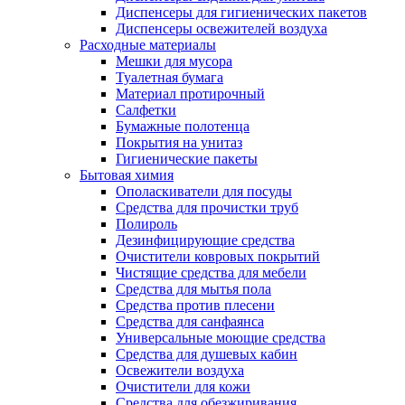
Диспенсеры для гигиенических пакетов
Диспенсеры освежителей воздуха
Расходные материалы
Мешки для мусора
Туалетная бумага
Материал протирочный
Салфетки
Бумажные полотенца
Покрытия на унитаз
Гигиенические пакеты
Бытовая химия
Ополаскиватели для посуды
Средства для прочистки труб
Полироль
Дезинфицирующие средства
Очистители ковровых покрытий
Чистящие средства для мебели
Средства для мытья пола
Средства против плесени
Средства для санфаянса
Универсальные моющие средства
Средства для душевых кабин
Освежители воздуха
Очистители для кожи
Средства для обезжиривания