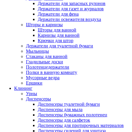
Держатели для запасных рулонов
Держатели для газет и журналов
Держатели для фена
Держатели освежителя воздуха
Шторы и карнизы
Шторы для ванной
Карнизы для ванной
Крючки для штор
Держатели для туалетной бумаги
Мыльницы
Стаканы для ванной
Гладильные доски
Полотенцедержатели
Полки в ванную комнату
Мусорные ведра
Ершики
Клининг
Урны
Диспенсеры
Диспенсеры туалетной бумаги
Диспенсеры для мыла
Диспенсеры бумажных полотенец
Диспенсеры для салфеток
Диспенсеры для протирочных материалов
Диспенсеры сидений для унитаза