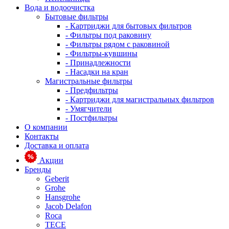
Вода и водоочистка
Бытовые фильтры
- Картриджи для бытовых фильтров
- Фильтры под раковину
- Фильтры рядом с раковиной
- Фильтры-кувшины
- Принадлежности
- Насадки на кран
Магистральные фильтры
- Предфильтры
- Картриджи для магистральных фильтров
- Умягчители
- Постфильтры
О компании
Контакты
Доставка и оплата
Акции
Бренды
Geberit
Grohe
Hansgrohe
Jacob Delafon
Roca
TECE