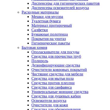
Диспенсеры для гигиенических пакетов
Диспенсеры освежителей воздуха
Расходные материалы
Мешки для мусора
Туалетная бумага
Материал протирочный
Салфетки
Бумажные полотенца
Покрытия на унитаз
Гигиенические пакеты
Бытовая химия
Ополаскиватели для посуды
Средства для прочистки труб
Полироль
Дезинфицирующие средства
Очистители ковровых покрытий
Чистящие средства для мебели
Средства для мытья пола
Средства против плесени
Средства для санфаянса
Универсальные моющие средства
Средства для душевых кабин
Освежители воздуха
Очистители для кожи
Средства для обезжиривания