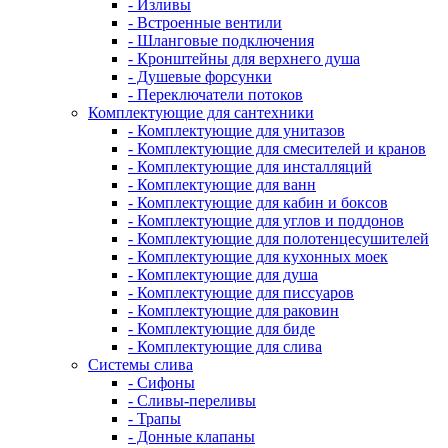
- Изливы
- Встроенные вентили
- Шланговые подключения
- Кронштейны для верхнего душа
- Душевые форсунки
- Переключатели потоков
Комплектующие для сантехники
- Комплектующие для унитазов
- Комплектующие для смесителей и кранов
- Комплектующие для инсталляций
- Комплектующие для ванн
- Комплектующие для кабин и боксов
- Комплектующие для углов и поддонов
- Комплектующие для полотенцесушителей
- Комплектующие для кухонных моек
- Комплектующие для душа
- Комплектующие для писсуаров
- Комплектующие для раковин
- Комплектующие для биде
- Комплектующие для слива
Системы слива
- Сифоны
- Сливы-переливы
- Трапы
- Донные клапаны