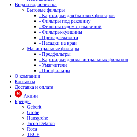
Вода и водоочистка
Бытовые фильтры
- Картриджи для бытовых фильтров
- Фильтры под раковину
- Фильтры рядом с раковиной
- Фильтры-кувшины
- Принадлежности
- Насадки на кран
Магистральные фильтры
- Предфильтры
- Картриджи для магистральных фильтров
- Умягчители
- Постфильтры
О компании
Контакты
Доставка и оплата
Акции
Бренды
Geberit
Grohe
Hansgrohe
Jacob Delafon
Roca
TECE