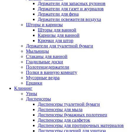
Держатели для запасных рулонов
Держатели для газет и журналов
Держатели для фена
Держатели освежителя воздуха
Шторы и карнизы
Шторы для ванной
Карнизы для ванной
Крючки для штор
Держатели для туалетной бумаги
Мыльницы
Стаканы для ванной
Гладильные доски
Полотенцедержатели
Полки в ванную комнату
Мусорные ведра
Ершики
Клининг
Урны
Диспенсеры
Диспенсеры туалетной бумаги
Диспенсеры для мыла
Диспенсеры бумажных полотенец
Диспенсеры для салфеток
Диспенсеры для протирочных материалов
Диспенсеры сидений для унитаза