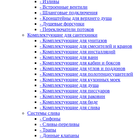
- Изливы
- Встроенные вентили
- Шланговые подключения
- Кронштейны для верхнего душа
- Душевые форсунки
- Переключатели потоков
Комплектующие для сантехники
- Комплектующие для унитазов
- Комплектующие для смесителей и кранов
- Комплектующие для инсталляций
- Комплектующие для ванн
- Комплектующие для кабин и боксов
- Комплектующие для углов и поддонов
- Комплектующие для полотенцесушителей
- Комплектующие для кухонных моек
- Комплектующие для душа
- Комплектующие для писсуаров
- Комплектующие для раковин
- Комплектующие для биде
- Комплектующие для слива
Системы слива
- Сифоны
- Сливы-переливы
- Трапы
- Донные клапаны