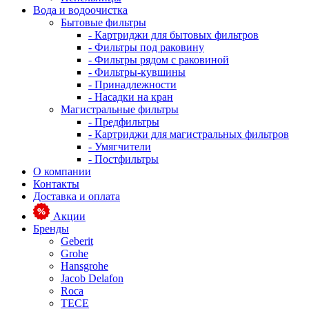
Вода и водоочистка
Бытовые фильтры
- Картриджи для бытовых фильтров
- Фильтры под раковину
- Фильтры рядом с раковиной
- Фильтры-кувшины
- Принадлежности
- Насадки на кран
Магистральные фильтры
- Предфильтры
- Картриджи для магистральных фильтров
- Умягчители
- Постфильтры
О компании
Контакты
Доставка и оплата
Акции
Бренды
Geberit
Grohe
Hansgrohe
Jacob Delafon
Roca
TECE