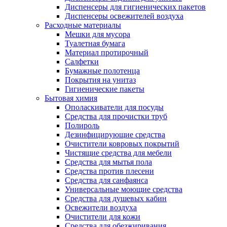
Диспенсеры для гигиенических пакетов
Диспенсеры освежителей воздуха
Расходные материалы
Мешки для мусора
Туалетная бумага
Материал протирочный
Салфетки
Бумажные полотенца
Покрытия на унитаз
Гигиенические пакеты
Бытовая химия
Ополаскиватели для посуды
Средства для прочистки труб
Полироль
Дезинфицирующие средства
Очистители ковровых покрытий
Чистящие средства для мебели
Средства для мытья пола
Средства против плесени
Средства для санфаянса
Универсальные моющие средства
Средства для душевых кабин
Освежители воздуха
Очистители для кожи
Средства для обезжиривания