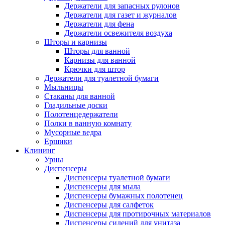
Держатели для запасных рулонов
Держатели для газет и журналов
Держатели для фена
Держатели освежителя воздуха
Шторы и карнизы
Шторы для ванной
Карнизы для ванной
Крючки для штор
Держатели для туалетной бумаги
Мыльницы
Стаканы для ванной
Гладильные доски
Полотенцедержатели
Полки в ванную комнату
Мусорные ведра
Ершики
Клининг
Урны
Диспенсеры
Диспенсеры туалетной бумаги
Диспенсеры для мыла
Диспенсеры бумажных полотенец
Диспенсеры для салфеток
Диспенсеры для протирочных материалов
Диспенсеры сидений для унитаза