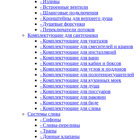
- Изливы
- Встроенные вентили
- Шланговые подключения
- Кронштейны для верхнего душа
- Душевые форсунки
- Переключатели потоков
Комплектующие для сантехники
- Комплектующие для унитазов
- Комплектующие для смесителей и кранов
- Комплектующие для инсталляций
- Комплектующие для ванн
- Комплектующие для кабин и боксов
- Комплектующие для углов и поддонов
- Комплектующие для полотенцесушителей
- Комплектующие для кухонных моек
- Комплектующие для душа
- Комплектующие для писсуаров
- Комплектующие для раковин
- Комплектующие для биде
- Комплектующие для слива
Системы слива
- Сифоны
- Сливы-переливы
- Трапы
- Донные клапаны