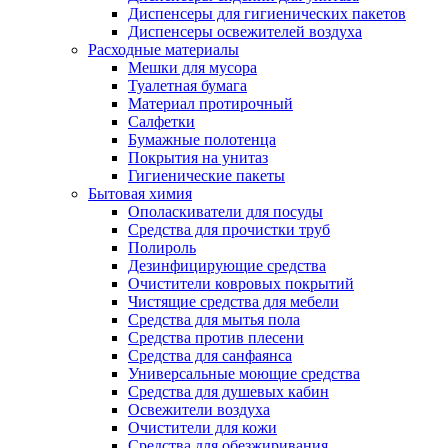
Диспенсеры для гигиенических пакетов
Диспенсеры освежителей воздуха
Расходные материалы
Мешки для мусора
Туалетная бумага
Материал протирочный
Салфетки
Бумажные полотенца
Покрытия на унитаз
Гигиенические пакеты
Бытовая химия
Ополаскиватели для посуды
Средства для прочистки труб
Полироль
Дезинфицирующие средства
Очистители ковровых покрытий
Чистящие средства для мебели
Средства для мытья пола
Средства против плесени
Средства для санфаянса
Универсальные моющие средства
Средства для душевых кабин
Освежители воздуха
Очистители для кожи
Средства для обезжиривания