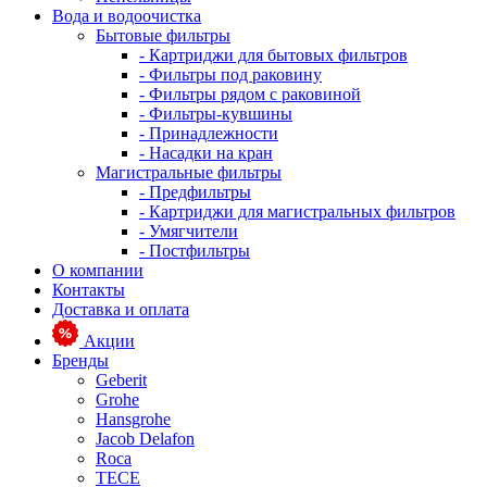
Вода и водоочистка
Бытовые фильтры
- Картриджи для бытовых фильтров
- Фильтры под раковину
- Фильтры рядом с раковиной
- Фильтры-кувшины
- Принадлежности
- Насадки на кран
Магистральные фильтры
- Предфильтры
- Картриджи для магистральных фильтров
- Умягчители
- Постфильтры
О компании
Контакты
Доставка и оплата
Акции
Бренды
Geberit
Grohe
Hansgrohe
Jacob Delafon
Roca
TECE