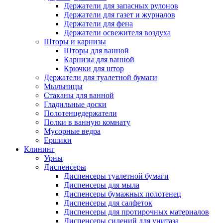
Держатели для запасных рулонов
Держатели для газет и журналов
Держатели для фена
Держатели освежителя воздуха
Шторы и карнизы
Шторы для ванной
Карнизы для ванной
Крючки для штор
Держатели для туалетной бумаги
Мыльницы
Стаканы для ванной
Гладильные доски
Полотенцедержатели
Полки в ванную комнату
Мусорные ведра
Ершики
Клининг
Урны
Диспенсеры
Диспенсеры туалетной бумаги
Диспенсеры для мыла
Диспенсеры бумажных полотенец
Диспенсеры для салфеток
Диспенсеры для протирочных материалов
Диспенсеры сидений для унитаза