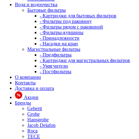
Вода и водоочистка
Бытовые фильтры
- Картриджи для бытовых фильтров
- Фильтры под раковину
- Фильтры рядом с раковиной
- Фильтры-кувшины
- Принадлежности
- Насадки на кран
Магистральные фильтры
- Предфильтры
- Картриджи для магистральных фильтров
- Умягчители
- Постфильтры
О компании
Контакты
Доставка и оплата
Акции
Бренды
Geberit
Grohe
Hansgrohe
Jacob Delafon
Roca
TECE