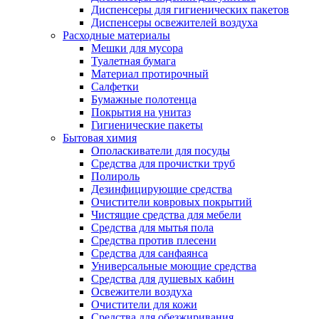
Диспенсеры для гигиенических пакетов
Диспенсеры освежителей воздуха
Расходные материалы
Мешки для мусора
Туалетная бумага
Материал протирочный
Салфетки
Бумажные полотенца
Покрытия на унитаз
Гигиенические пакеты
Бытовая химия
Ополаскиватели для посуды
Средства для прочистки труб
Полироль
Дезинфицирующие средства
Очистители ковровых покрытий
Чистящие средства для мебели
Средства для мытья пола
Средства против плесени
Средства для санфаянса
Универсальные моющие средства
Средства для душевых кабин
Освежители воздуха
Очистители для кожи
Средства для обезжиривания