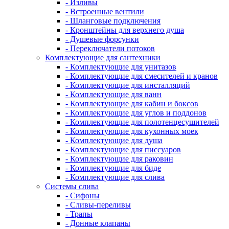
- Изливы
- Встроенные вентили
- Шланговые подключения
- Кронштейны для верхнего душа
- Душевые форсунки
- Переключатели потоков
Комплектующие для сантехники
- Комплектующие для унитазов
- Комплектующие для смесителей и кранов
- Комплектующие для инсталляций
- Комплектующие для ванн
- Комплектующие для кабин и боксов
- Комплектующие для углов и поддонов
- Комплектующие для полотенцесушителей
- Комплектующие для кухонных моек
- Комплектующие для душа
- Комплектующие для писсуаров
- Комплектующие для раковин
- Комплектующие для биде
- Комплектующие для слива
Системы слива
- Сифоны
- Сливы-переливы
- Трапы
- Донные клапаны